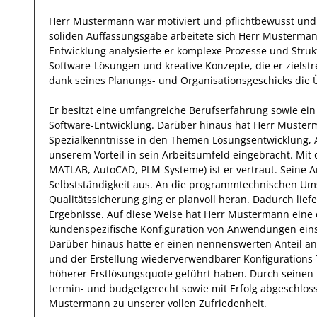
Herr
Mustermann
war motiviert und pflichtbewusst und
soliden Auffassungsgabe arbeitete
sich Herr
Musterma
Entwicklung analysierte
er
komplexe Prozesse und Stru
Software-Lösungen
und kreative Konzepte,
die er zielst
dank seines Planungs- und Organisationsgeschicks
die Ü
Er
besitzt eine umfangreiche
Berufserfahrung
sowie ein
Software-Entwicklung
.
Darüber hinaus
hat
Herr
Muster
Spezialkenntnisse
in den Themen Lösungsentwicklung, 
unserem Vorteil
in sein Arbeitsumfeld eingebracht.
Mit
MATLAB, AutoCAD, PLM-Systeme)
ist
er
vertraut.
Seine A
Selbstständigkeit
aus.
An die programmtechnischen Ums
Qualitätssicherung ging
er
planvoll heran.
Dadurch
lief
Ergebnisse.
Auf diese Weise
hat
Herr
Mustermann
eine 
kundenspezifische Konfiguration von Anwendungen ein
Darüber hinaus hatte er einen nennenswerten Anteil
an
und der Erstellung wiederverwendbarer Konfigurations
höherer Erstlösungsquote geführt haben
.
Durch seinen 
termin- und budgetgerecht sowie mit Erfolg
abgeschlos
Mustermann
zu unserer vollen Zufriedenheit.