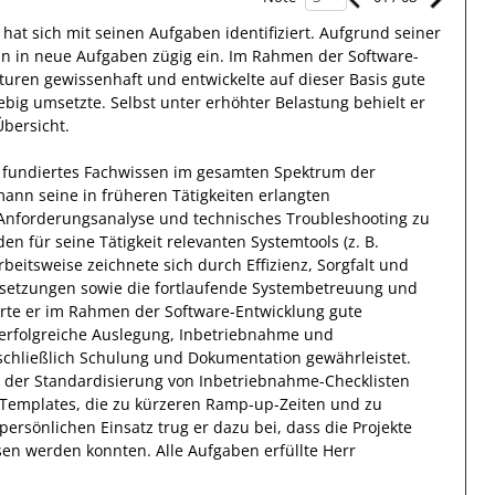
 hat sich mit
seinen Aufgaben
identifiziert.
Aufgrund seiner
nn
in neue
Aufgaben
zügig ein.
Im Rahmen der Software-
kturen
gewissenhaft
und entwickelte auf dieser Basis gute
rebig umsetzte
. Selbst unter erhöhter Belastung behielt
er
bersicht.
 fundiertes
Fachwissen im gesamten Spektrum der
mann
seine in früheren Tätigkeiten erlangten
Anforderungsanalyse und technisches Troubleshooting
zu
 den
für seine Tätigkeit
relevanten
Systemtools (z. B.
rbeitsweise zeichnete sich durch
Effizienz
,
Sorgfalt
und
etzungen sowie die fortlaufende Systembetreuung und
erte
er
im Rahmen der
Software-Entwicklung
gute
erfolgreiche
Auslegung, Inbetriebnahme und
schließlich Schulung und Dokumentation
gewährleistet.
 der Standardisierung von Inbetriebnahme-Checklisten
-Templates, die zu kürzeren Ramp-up-Zeiten und zu
persönlichen Einsatz
trug
er
dazu bei, dass die
Projekte
sen
werden konnten.
Alle Aufgaben erfüllte
Herr