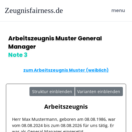
Zeugnisfairness.de
open ma
menu
Arbeitszeugnis Muster General
Manager
Note 3
zum Arbeitszeugnis Muster (weiblich)
Struktur einblenden
Varianten einblenden
Arbeitszeugnis
Herr
Max Mustermann
, geboren am
08.08.1986
, war
vom
08.08.2024
bis zum
08.08.2026
für uns tätig. Er
war als
General Manager
eingesetzt.