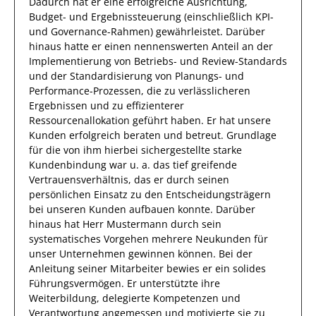
Dadurch
hat
er
eine erfolgreiche
Ausrichtung,
Budget- und Ergebnissteuerung (einschließlich KPI-
und Governance-Rahmen)
gewährleistet. Darüber
hinaus hatte er einen nennenswerten Anteil
an der
Implementierung von Betriebs- und Review-Standards
und der Standardisierung von Planungs- und
Performance-Prozessen, die zu verlässlicheren
Ergebnissen und zu effizienterer
Ressourcenallokation geführt haben
.
Er
hat unsere
Kunden
erfolgreich
beraten und betreut. Grundlage
für die von
ihm
hierbei
sichergestellte
starke
Kundenbindung war u. a. das
tief greifende
Vertrauensverhältnis, das
er
durch seinen
persönlichen Einsatz
zu
den Entscheidungsträgern
bei unseren Kunden
aufbauen konnte
.
Darüber
hinaus hat
Herr
Mustermann
durch sein
systematisches Vorgehen
mehrere Neukunden
für
unser Unternehmen
gewinnen können
.
Bei der
Anleitung seiner Mitarbeiter bewies
er
ein solides
Führungsvermögen. Er unterstützte ihre
Weiterbildung, delegierte Kompetenzen und
Verantwortung angemessen und motivierte sie zu