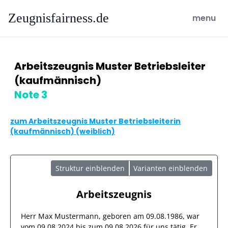
Zeugnisfairness.de
open ma
menu
Arbeitszeugnis Muster Betriebsleiter
(kaufmännisch)
Note 3
zum Arbeitszeugnis Muster Betriebsleiterin
(kaufmännisch) (weiblich)
Struktur einblenden
Varianten einblenden
Arbeitszeugnis
Herr
Max Mustermann
, geboren am
09.08.1986
, war
vom
09.08.2024
bis zum
09.08.2026
für uns tätig. Er