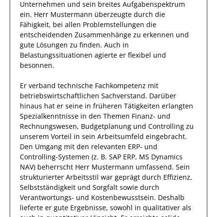
Unternehmen und sein breites
Aufgabenspektrum
ein.
Herr
Mustermann
überzeugte durch die
Fähigkeit, bei allen
Problemstellungen
die
entscheidenden
Zusammenhänge
zu erkennen und
gute Lösungen zu finden. Auch in
Belastungssituationen agierte
er
flexibel
und
besonnen.
Er
verband technische Fachkompetenz mit
betriebswirtschaftlichen Sachverstand.
Darüber
hinaus
hat
er
seine in früheren Tätigkeiten erlangten
Spezialkenntnisse
in den Themen Finanz‑ und
Rechnungswesen, Budgetplanung und Controlling
zu
unserem Vorteil
in sein Arbeitsumfeld eingebracht.
Den Umgang mit den relevanten
ERP‑ und
Controlling‑Systemen (z. B. SAP ERP, MS Dynamics
NAV)
beherrscht
Herr
Mustermann
umfassend.
Sein
strukturierter
Arbeitsstil war geprägt durch
Effizienz
,
Selbstständigkeit und
Sorgfalt
sowie durch
Verantwortungs- und Kostenbewusstsein
.
Deshalb
lieferte
er
gute
Ergebnisse, sowohl in qualitativer als