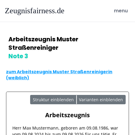
Zeugnisfairness.de
open ma
menu
Arbeitszeugnis Muster
Straßenreiniger
Note 3
zum Arbeitszeugnis Muster Straßenreinigerin
(weiblich)
Struktur einblenden
Varianten einblenden
Arbeitszeugnis
Herr
Max Mustermann
, geboren am
09.08.1986
, war
vom
09.08.2024
bis zum
09.08.2026
für uns tätig. Er