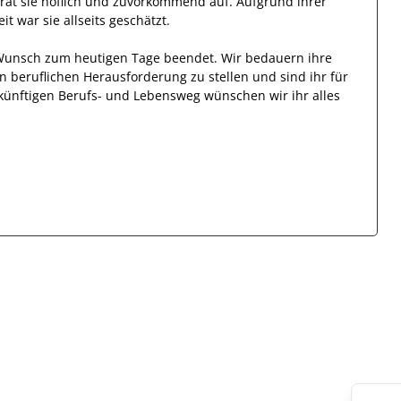
rat
sie
höflich und zuvorkommend auf. Aufgrund ihrer
eit
war sie allseits
geschätzt
.
 Wunsch zum heutigen Tage beendet.
Wir bedauern ihre
en beruflichen Herausforderung zu stellen und sind
ihr
für
zukünftigen Berufs- und Lebensweg wünschen wir
ihr
alles