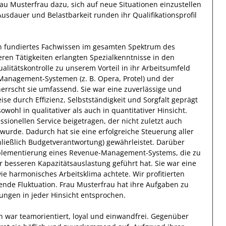
rau
Musterfrau
dazu, sich
auf neue Situationen einzustellen
Ausdauer
und Belastbarkeit runden ihr Qualifikationsprofil
n fundiertes Fachwissen
im gesamten Spektrum des
heren Tätigkeiten erlangten Spezialkenntnisse
in den
litätskontrolle
zu unserem Vorteil
in ihr Arbeitsumfeld
Management-Systemen (z. B. Opera, Protel) und der
errscht
sie
umfassend.
Sie
war eine zuverlässige
und
eise durch
Effizienz
,
Selbstständigkeit
und
Sorgfalt
geprägt
owohl in qualitativer als auch in quantitativer Hinsicht.
ssionellen Service beigetragen, der nicht zuletzt auch
 wurde.
Dadurch
hat
sie
eine erfolgreiche
Steuerung aller
hließlich Budgetverantwortung)
gewährleistet. Darüber
plementierung eines Revenue-Management-Systems, die zu
 besseren Kapazitätsauslastung geführt hat
.
Sie
war eine
ie harmonisches Arbeitsklima achtete. Wir profitierten
ende Fluktuation.
Frau
Musterfrau
hat ihre Aufgaben zu
tungen in jeder Hinsicht entsprochen.
n
war
teamorientiert, loyal und
einwandfrei
. Gegenüber