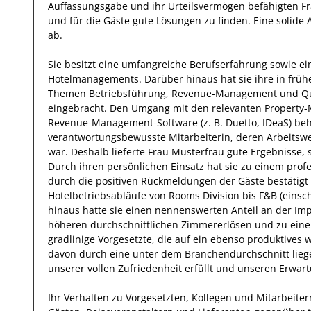
Auffassungsgabe und ihr Urteilsvermögen befähigten
F
und für die
Gäste
gute Lösungen zu finden. Eine solide
ab.
Sie
besitzt eine umfangreiche
Berufserfahrung
sowie ei
Hotelmanagements
.
Darüber hinaus
hat
sie
ihre in frü
Themen Betriebsführung, Revenue-Management und Qua
eingebracht.
Den Umgang mit den relevanten
Property-
Revenue-Management-Software (z. B. Duetto, IDeaS)
beh
verantwortungsbewusste
Mitarbeiterin, deren Arbeitsw
war.
Deshalb
lieferte
Frau
Musterfrau
gute Ergebnisse, s
Durch ihren persönlichen Einsatz hat sie zu einem profe
durch die positiven Rückmeldungen der
Gäste
bestätigt
Hotelbetriebsabläufe von Rooms Division bis F&B (einsc
hinaus hatte
sie
einen nennenswerten Anteil
an der Im
höheren durchschnittlichen Zimmererlösen und zu einer
gradlinige Vorgesetzte, die auf ein ebenso
produktives
w
davon durch eine unter dem Branchendurchschnitt lieg
unserer vollen Zufriedenheit erfüllt und unseren Erwar
Ihr Verhalten zu
Vorgesetzten, Kollegen und Mitarbeiter