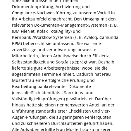
Spezialkenntnisse
in den Themen
Dokumentenprüfung, Archivierung und
Compliance‑Nachweisführung
zu unserem Vorteil
in
ihr Arbeitsumfeld eingebracht.
Den Umgang mit den
relevanten
Dokumenten‑Management‑Systemen (z. B.
IBM FileNet, Kofax TotalAgility) und
Kernbank‑/Workflow‑Systemen (z. B. Avaloq, Camunda
BPM)
beherrscht
sie
umfassend.
Sie
war eine
zuverlässige
und verantwortungsbewusste
Mitarbeiterin, deren Arbeitsweise durch
Effizienz
,
Selbstständigkeit
und
Sorgfalt
geprägt
war.
Deshalb
lieferte
sie
gute
Arbeitsergebnisse
, wobei sie die
abgestimmten Termine einhielt.
Dadurch
hat
Frau
Musterfrau
eine erfolgreiche
Prüfung und
Bearbeitung bankrelevanter Dokumente
(einschließlich Identitäts-, Sanktions- und
Vollständigkeitsprüfungen)
gewährleistet. Darüber
hinaus hatte
sie
einen nennenswerten Anteil
an der
Einführung standardisierter Checklisten und Vier-
Augen-Prüfungen, die zu geringeren Fehlerquoten
und zu schnelleren Durchlaufzeiten geführt haben
.
Alle Aufgaben erfüllte
Frau
Musterfrau
zu unserer