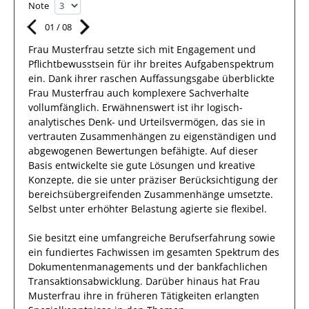
Note
01
/
08
Frau
Musterfrau
setzte sich mit
Engagement und
Pflichtbewusstsein
für ihr breites
Aufgabenspektrum
ein.
Dank
ihrer raschen Auffassungsgabe überblickte
Frau
Musterfrau
auch
komplexere
Sachverhalte
vollumfänglich. Erwähnenswert
ist ihr
logisch-
analytisches Denk- und Urteilsvermögen, das
sie
in
vertrauten Zusammenhängen
zu eigenständigen und
abgewogenen Bewertungen
befähigte. Auf dieser
Basis entwickelte
sie
gute
Lösungen
und kreative
Konzepte, die sie unter präziser Berücksichtigung der
bereichsübergreifenden Zusammenhänge umsetzte
.
Selbst unter erhöhter Belastung
agierte
sie
flexibel
.
Sie
besitzt eine umfangreiche
Berufserfahrung
sowie
ein fundiertes Fachwissen
im gesamten Spektrum des
Dokumentenmanagements und der bankfachlichen
Transaktionsabwicklung
.
Darüber hinaus
hat
Frau
Musterfrau
ihre in früheren Tätigkeiten erlangten