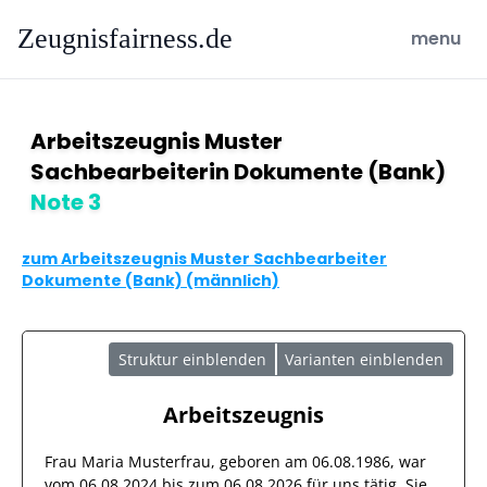
Zeugnisfairness.de
open ma
menu
Arbeitszeugnis Muster
Sachbearbeiterin Dokumente (Bank)
Note 3
zum Arbeitszeugnis Muster Sachbearbeiter
Dokumente (Bank) (männlich)
Struktur einblenden
Varianten einblenden
Arbeitszeugnis
Frau
Maria Musterfrau
, geboren am
06.08.1986
, war
vom
06.08.2024
bis zum
06.08.2026
für uns tätig. Sie