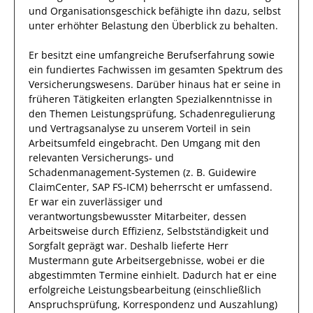
und Organisationsgeschick befähigte
ihn
dazu, selbst
unter erhöhter Belastung den Überblick zu behalten.
Er
besitzt eine umfangreiche
Berufserfahrung
sowie
ein fundiertes Fachwissen
im gesamten Spektrum des
Versicherungswesens
.
Darüber hinaus
hat
er
seine in
früheren Tätigkeiten erlangten Spezialkenntnisse
in
den Themen Leistungsprüfung, Schadenregulierung
und Vertragsanalyse
zu unserem Vorteil
in sein
Arbeitsumfeld eingebracht.
Den Umgang mit den
relevanten
Versicherungs‑ und
Schadenmanagement‑Systemen (z. B. Guidewire
ClaimCenter, SAP FS‑ICM)
beherrscht
er
umfassend.
Er
war ein zuverlässiger
und
verantwortungsbewusster
Mitarbeiter, dessen
Arbeitsweise durch
Effizienz
,
Selbstständigkeit
und
Sorgfalt
geprägt
war.
Deshalb
lieferte
Herr
Mustermann
gute
Arbeitsergebnisse
, wobei er die
abgestimmten Termine einhielt.
Dadurch
hat
er
eine
erfolgreiche
Leistungsbearbeitung (einschließlich
Anspruchsprüfung, Korrespondenz und Auszahlung)