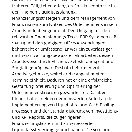
früheren Tätigkeiten erlangten Spezialkenntnisse
in
den Themen Liquiditätsplanung,
Finanzierungsstrategien und dem Management von
Finanzrisiken
zum Nutzen des Unternehmens
in sein
Arbeitsumfeld eingebracht.
Den Umgang mit den
relevanten
Finanzplanungs-Tools, ERP-Systemen (z.B.
SAP FI) und den gängigen Office-Anwendungen
beherrscht
er
umfassend.
Er
war ein zuverlässiger
und verantwortungsbewusster
Mitarbeiter, dessen
Arbeitsweise durch
Effizienz
,
Selbstständigkeit
und
Sorgfalt
geprägt
war.
Deshalb
lieferte
er
gute
Arbeitsergebnisse
, wobei er die abgestimmten
Termine einhielt.
Dadurch
hat
er
eine erfolgreiche
Gestaltung, Steuerung und Optimierung der
Unternehmensfinanzen
gewährleistet. Darüber
hinaus hatte er einen nennenswerten Anteil
an der
Implementierung von Liquiditäts- und Cash-Pooling-
Prozessen und der Standardisierung von Investitions-
und KPI-Reports, die zu geringeren
Finanzierungskosten und zu verbesserter
Liquiditätssteuerung geführt haben
.
Die von
ihm