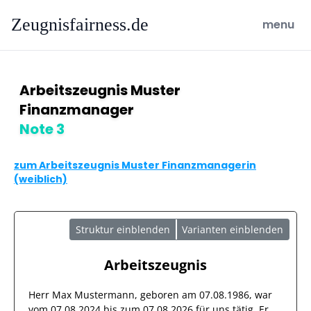
Zeugnisfairness.de
open ma
menu
Arbeitszeugnis Muster
Finanzmanager
Note 3
zum Arbeitszeugnis Muster Finanzmanagerin
(weiblich)
Struktur einblenden
Varianten einblenden
Arbeitszeugnis
Herr
Max Mustermann
, geboren am
07.08.1986
, war
vom
07.08.2024
bis zum
07.08.2026
für uns tätig. Er