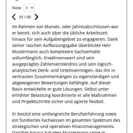
Note
01
/
05
Im Rahmen von Monats- oder Jahresabschlüssen war
er bereit, sich auch über die übliche Arbeitszeit
hinaus für sein Aufgabengebiet
zu engagieren
.
Dank
seiner raschen Auffassungsgabe überblickte
Herr
Mustermann
auch
komplexere
Sachverhalte
vollumfänglich. Erwähnenswert
sind sein
ausgeprägtes
Zahlenverständnis und sein
logisch-
analytisches Denk- und Urteilsvermögen, das
ihn
in
vertrauten Zusammenhängen
zu eigenständigen und
abgewogenen Bewertungen
befähigte. Auf dieser
Basis entwickelte
er
gute
Lösungen
.
Selbst unter
erhöhter Belastung koordinierte
er
alle Maßnahmen
und
Projektschritte
sicher und
agierte
flexibel
.
Er
besitzt eine umfangreiche
Berufserfahrung
sowie
ein fundiertes Fachwissen
im gesamten Spektrum des
strategischen und operativen Finanzmanagements
.
Darüber hinaus
hat
Herr
Mustermann
seine in