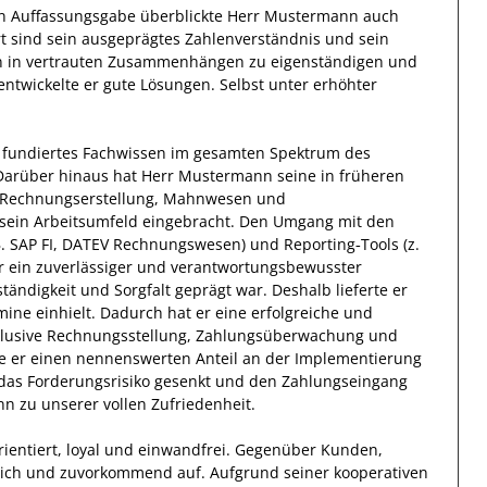
n Auffassungsgabe überblickte
Herr
Mustermann
auch
rt
sind sein
ausgeprägtes
Zahlenverständnis und sein
n
in vertrauten Zusammenhängen
zu eigenständigen und
 entwickelte
er
gute
Lösungen
.
Selbst unter erhöhter
 fundiertes Fachwissen
im gesamten Spektrum des
Darüber hinaus
hat
Herr
Mustermann
seine in früheren
 Rechnungserstellung, Mahnwesen und
sein Arbeitsumfeld eingebracht.
Den Umgang mit den
. SAP FI, DATEV Rechnungswesen) und Reporting‑Tools (z.
 ein zuverlässiger
und verantwortungsbewusster
ständigkeit
und
Sorgfalt
geprägt
war.
Deshalb
lieferte
er
ine einhielt.
Dadurch
hat
er
eine erfolgreiche
und
nklusive Rechnungsstellung, Zahlungsüberwachung und
te er einen nennenswerten Anteil
an der Implementierung
 das Forderungsrisiko gesenkt und den Zahlungseingang
nn
zu unserer vollen Zufriedenheit.
ientiert, loyal und
einwandfrei
. Gegenüber
Kunden,
lich und zuvorkommend auf. Aufgrund seiner
kooperativen