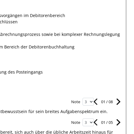
svorgängen im Debitorenbereich
schlüssen
m Abrechnungsprozess sowie bei komplexer Rechnungslegung
m Bereich der Debitorenbuchhaltung
ung des Posteingangs
01
/
08
Note
htbewusstsein
für sein breites
Aufgabenspektrum
ein.
01
/
05
Note
reit, sich auch über die übliche Arbeitszeit hinaus für