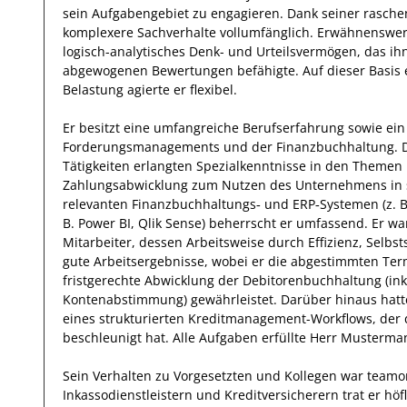
sein Aufgabengebiet
zu engagieren
.
Dank
seiner rasche
komplexere
Sachverhalte
vollumfänglich. Erwähnenswe
logisch-analytisches Denk- und Urteilsvermögen, das
ih
abgewogenen Bewertungen
befähigte. Auf dieser Basis
Belastung
agierte
er
flexibel
.
Er
besitzt eine umfangreiche
Berufserfahrung
sowie ein
Forderungsmanagements und der Finanzbuchhaltung
.
Tätigkeiten erlangten Spezialkenntnisse
in den Themen
Zahlungsabwicklung
zum Nutzen des Unternehmens
in 
relevanten
Finanzbuchhaltungs‑ und ERP‑Systemen (z. B
B. Power BI, Qlik Sense)
beherrscht
er
umfassend.
Er
war
Mitarbeiter, dessen Arbeitsweise durch
Effizienz
,
Selbst
gute
Arbeitsergebnisse
, wobei er die abgestimmten Term
fristgerechte Abwicklung der Debitorenbuchhaltung (i
Kontenabstimmung)
gewährleistet. Darüber hinaus hat
eines strukturierten Kreditmanagement-Workflows, der
beschleunigt hat
.
Alle Aufgaben erfüllte
Herr
Musterma
Sein Verhalten zu
Vorgesetzten und Kollegen
war
teamor
Inkassodienstleistern und Kreditversicherern
trat
er
höf