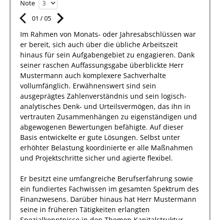
Note
01
/
05
Im Rahmen von Monats- oder Jahresabschlüssen war
er bereit, sich auch über die übliche Arbeitszeit
hinaus für sein Aufgabengebiet
zu engagieren
.
Dank
seiner raschen Auffassungsgabe überblickte
Herr
Mustermann
auch
komplexere
Sachverhalte
vollumfänglich. Erwähnenswert
sind sein
ausgeprägtes
Zahlenverständnis und sein
logisch-
analytisches Denk- und Urteilsvermögen, das
ihn
in
vertrauten Zusammenhängen
zu eigenständigen und
abgewogenen Bewertungen
befähigte. Auf dieser
Basis entwickelte
er
gute
Lösungen
.
Selbst unter
erhöhter Belastung koordinierte
er
alle Maßnahmen
und
Projektschritte
sicher und
agierte
flexibel
.
Er
besitzt eine umfangreiche
Berufserfahrung
sowie
ein fundiertes Fachwissen
im gesamten Spektrum des
Finanzwesens
.
Darüber hinaus
hat
Herr
Mustermann
seine in früheren Tätigkeiten erlangten
Spezialkenntnisse
in den Themen Kapitalstruktur,