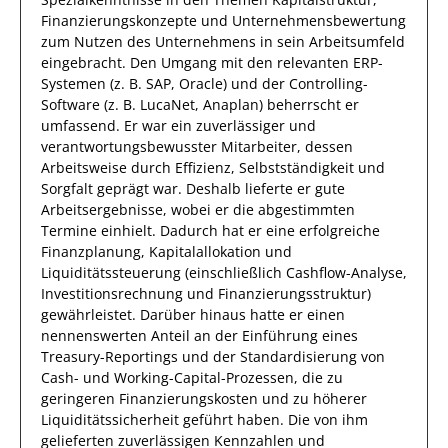
Finanzierungskonzepte und Unternehmensbewertung
zum Nutzen des Unternehmens
in sein Arbeitsumfeld
eingebracht.
Den Umgang mit den relevanten
ERP-
Systemen (z. B. SAP, Oracle) und der Controlling-
Software (z. B. LucaNet, Anaplan)
beherrscht
er
umfassend.
Er
war ein zuverlässiger
und
verantwortungsbewusster
Mitarbeiter, dessen
Arbeitsweise durch
Effizienz
,
Selbstständigkeit
und
Sorgfalt
geprägt
war.
Deshalb
lieferte
er
gute
Arbeitsergebnisse
, wobei er die abgestimmten
Termine einhielt.
Dadurch
hat
er
eine erfolgreiche
Finanzplanung, Kapitalallokation und
Liquiditätssteuerung (einschließlich Cashflow-Analyse,
Investitionsrechnung und Finanzierungsstruktur)
gewährleistet. Darüber hinaus hatte er einen
nennenswerten Anteil
an der Einführung eines
Treasury-Reportings und der Standardisierung von
Cash- und Working-Capital-Prozessen, die zu
geringeren Finanzierungskosten und zu höherer
Liquiditätssicherheit geführt haben
.
Die von
ihm
gelieferten
zuverlässigen
Kennzahlen und