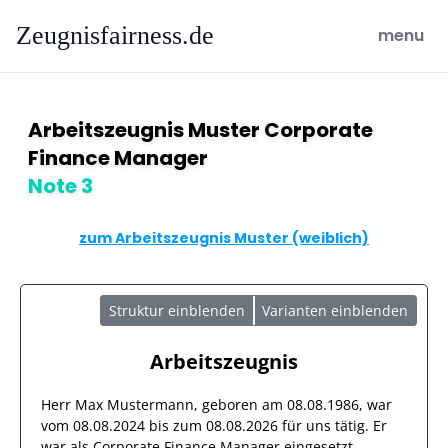
Zeugnisfairness.de
open ma
menu
Arbeitszeugnis Muster Corporate
Finance Manager
Note 3
zum Arbeitszeugnis Muster (weiblich)
Struktur einblenden
Varianten einblenden
Arbeitszeugnis
Herr
Max Mustermann
, geboren am
08.08.1986
, war
vom
08.08.2024
bis zum
08.08.2026
für uns tätig. Er
war als
Corporate Finance Manager
eingesetzt.