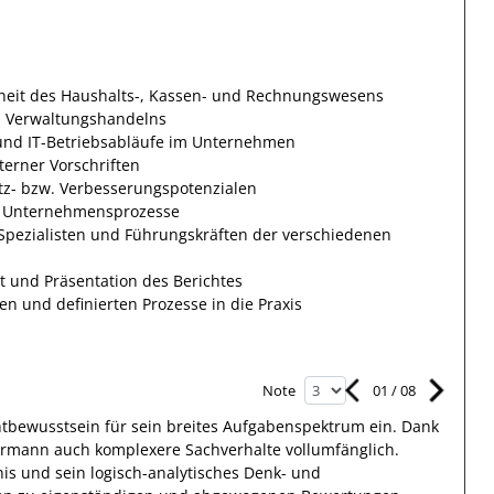
heit des Haushalts-, Kassen- und Rechnungswesens
en Verwaltungshandelns
 und IT-Betriebsabläufe im Unternehmen
terner Vorschriften
atz- bzw. Verbesserungspotenzialen
er Unternehmensprozesse
Spezialisten und Führungskräften der verschiedenen
t und Präsentation des Berichtes
n und definierten Prozesse in die Praxis
01
/
08
Note
htbewusstsein
für sein breites
Aufgabenspektrum
ein.
Dank
ermann
auch
komplexere
Sachverhalte
vollumfänglich.
is und sein
logisch-analytisches Denk- und