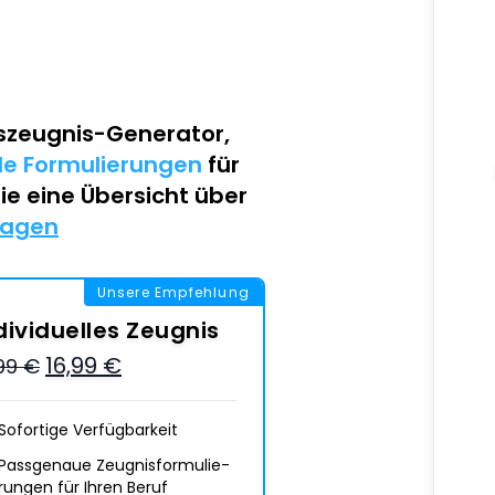
szeugnis-Generator
,
lle Formulierungen
für
Sie eine Übersicht über
lagen
Unsere Empfehlung
dividuelles Zeugnis
16,99 €
,99 €
Sofortige Verfügbarkeit
Passgenaue Zeugnis­formulie­
rungen für Ihren Beruf