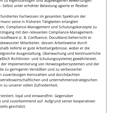
en
zu eigenständigen und abgewogenen Bewertungen
n
.
Selbst unter erhöhter Belastung
agierte
er
flexibel
.
 fundiertes Fachwissen
im gesamten Spektrum der
rmann
seine in früheren Tätigkeiten erlangten
aben, Compliance-Management und Schulungskonzepte
zu
 Umgang mit den relevanten
Compliance-Management-
nssoftware (z. B. Confluence, DocuWare)
beherrscht
er
sbewusster
Mitarbeiter, dessen Arbeitsweise durch
shalb
lieferte
er
gute
Arbeitsergebnisse
, wobei er die
folgreiche
Ausgestaltung, Überwachung und kontinuierliche
ßlich Richtlinien- und Schulungssysteme)
gewährleistet.
 der Implementierung von Hinweisgebersystemen und der
ie zu geringeren Verstößen und zu verbesserter
en
zuverlässigen
Kennzahlen und
durchdachten
betriebswirtschaftlichen und unternehmensstrategischen
nn
zu unserer vollen Zufriedenheit.
ientiert, loyal und
einwandfrei
. Gegenüber
h und zuvorkommend auf. Aufgrund seiner
kooperativen
lseits
geschätzt
.