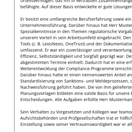
Urteilsvermögen, das
ihn
in vertrauten Zusammenhäng
befähigte. Auf dieser Basis entwickelte
er
gute
Lösunge
Er
besitzt eine umfangreiche
Berufserfahrung
sowie ein
Unternehmensführung
.
Darüber hinaus
hat
Herr
Muste
Spezialkenntnisse
in den Themen regulatorische Vorg
unserem Vorteil
in sein Arbeitsumfeld eingebracht.
Den
Tools (z. B. LexisNexis, OneTrust) und der Dokumentatio
umfassend.
Er
war ein zuverlässiger
und verantwortung
Effizienz
,
Selbstständigkeit
und
Sorgfalt
geprägt
war.
De
abgestimmten Termine einhielt.
Dadurch
hat
er
eine er
Weiterentwicklung der Compliance-Programme (einschlie
Darüber hinaus hatte er einen nennenswerten Anteil
an
Standardisierung von Sanktions- und Meldeprozessen, d
Nachweisführung geführt haben
.
Die von
ihm
geliefert
Planungsvorlagen bildeten eine solide
Basis
für unsere 
Entscheidungen.
Alle Aufgaben erfüllte
Herr
Musterma
Sein Verhalten zu
Vorgesetzten und Kollegen
war
teamor
Aufsichtsbehörden und Prüfgesellschaften
trat
er
höflic
Einstellung
sowie seiner Vertrauenswürdigkeit
war er al