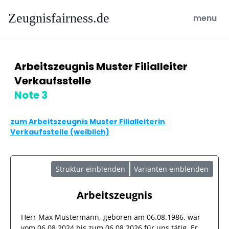
Zeugnisfairness.de
open ma
menu
Arbeitszeugnis Muster Filialleiter
Verkaufsstelle
Note 3
zum Arbeitszeugnis Muster Filialleiterin
Verkaufsstelle (weiblich)
Struktur einblenden
Varianten einblenden
Arbeitszeugnis
Herr
Max Mustermann
, geboren am
06.08.1986
, war
vom
06.08.2024
bis zum
06.08.2026
für uns tätig. Er