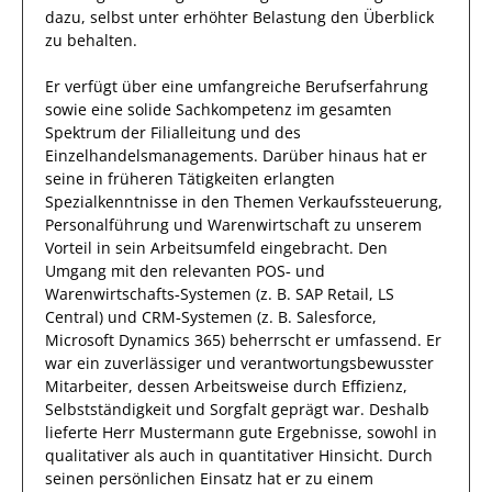
dazu, selbst unter erhöhter Belastung den Überblick
zu behalten.
Er
verfügt über
eine umfangreiche
Berufserfahrung
sowie eine
solide Sachkompetenz
im gesamten
Spektrum der Filialleitung und des
Einzelhandelsmanagements
.
Darüber hinaus
hat
er
seine in früheren Tätigkeiten erlangten
Spezialkenntnisse
in den Themen Verkaufssteuerung,
Personalführung und Warenwirtschaft
zu unserem
Vorteil
in sein Arbeitsumfeld eingebracht.
Den
Umgang mit den relevanten
POS‑ und
Warenwirtschafts‑Systemen (z. B. SAP Retail, LS
Central) und CRM‑Systemen (z. B. Salesforce,
Microsoft Dynamics 365)
beherrscht
er
umfassend.
Er
war ein zuverlässiger
und verantwortungsbewusster
Mitarbeiter, dessen Arbeitsweise durch
Effizienz
,
Selbstständigkeit
und
Sorgfalt
geprägt
war.
Deshalb
lieferte
Herr
Mustermann
gute Ergebnisse, sowohl in
qualitativer als auch in quantitativer Hinsicht. Durch
seinen persönlichen Einsatz hat er zu einem