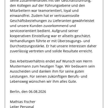
Seine Zusammenarbeit mit
der Geschäftsführung,
den Kollegen auf der Führungsebene und den
Mitarbeitern
war
teamorientiert, loyal und
einwandfrei
.
Zudem hat er
vertrauensvolle
Geschäftsbeziehungen zu Lieferanten
gewährleistet
und unsere Kunden zuvorkommend und
serviceorientiert bedient.
Aufgrund seiner
kooperativen Einstellung
war er allseits
geschätzt
.
Verhandlungen führte
er
mit Überzeugungs- und
Durchsetzungsstärke.
Er
hat
unsere Interessen
daher
zuverlässig
vertreten und solide Resultate
erreicht
.
Das Arbeitsverhältnis endet auf Wunsch von Herrn
Mustermann
zum heutigen Tage.
Wir bedauern sein
Ausscheiden und danken ihm für seine guten
Leistungen. Für seinen zukünftigen Berufs- und
Lebensweg wünschen wir
ihm
alles Gute.
Berlin, den 06.08.2026
Mathias Fischer
Leiter Personal