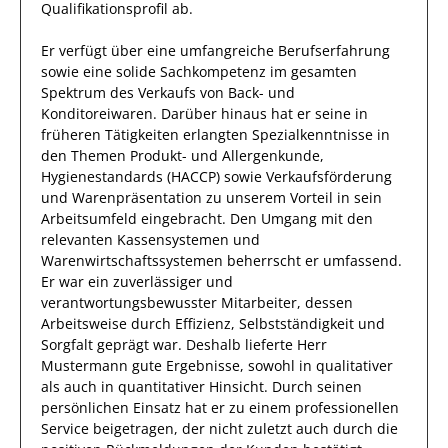
Qualifikationsprofil ab.
Er
verfügt über
eine umfangreiche
Berufserfahrung
sowie eine
solide Sachkompetenz
im gesamten
Spektrum des Verkaufs von Back- und
Konditoreiwaren
.
Darüber hinaus
hat
er
seine in
früheren Tätigkeiten erlangten Spezialkenntnisse
in
den Themen Produkt- und Allergenkunde,
Hygienestandards (HACCP) sowie Verkaufsförderung
und Warenpräsentation
zu unserem Vorteil
in sein
Arbeitsumfeld eingebracht.
Den Umgang mit den
relevanten
Kassensystemen und
Warenwirtschaftssystemen
beherrscht
er
umfassend.
Er
war ein zuverlässiger
und
verantwortungsbewusster
Mitarbeiter, dessen
Arbeitsweise durch
Effizienz
,
Selbstständigkeit
und
Sorgfalt
geprägt
war.
Deshalb
lieferte
Herr
Mustermann
gute Ergebnisse, sowohl in qualitativer
als auch in quantitativer Hinsicht. Durch seinen
persönlichen Einsatz hat er zu einem professionellen
Service beigetragen, der nicht zuletzt auch durch die