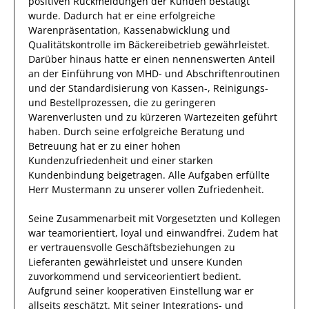
positiven Rückmeldungen der
Kunden
bestätigt
wurde.
Dadurch
hat
er
eine erfolgreiche
Warenpräsentation, Kassenabwicklung und
Qualitätskontrolle im Bäckereibetrieb
gewährleistet.
Darüber hinaus hatte er einen nennenswerten Anteil
an der Einführung von MHD- und Abschriftenroutinen
und der Standardisierung von Kassen-, Reinigungs-
und Bestellprozessen, die zu geringeren
Warenverlusten und zu kürzeren Wartezeiten geführt
haben
.
Durch seine
erfolgreiche
Beratung und
Betreuung hat
er
zu einer hohen
Kundenzufriedenheit und einer
starken
Kundenbindung
beigetragen.
Alle Aufgaben erfüllte
Herr
Mustermann
zu unserer vollen Zufriedenheit.
Seine Zusammenarbeit mit
Vorgesetzten und Kollegen
war
teamorientiert, loyal und
einwandfrei
.
Zudem hat
er
vertrauensvolle
Geschäftsbeziehungen zu
Lieferanten
gewährleistet
und unsere Kunden
zuvorkommend und serviceorientiert bedient.
Aufgrund seiner
kooperativen Einstellung
war er
allseits
geschätzt
.
Mit seiner Integrations- und