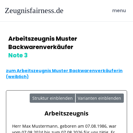
Zeugnisfairness.de
open ma
menu
Arbeitszeugnis Muster
Backwarenverkäufer
Note 3
zum Arbeitszeugnis Muster Backwarenverkäuferin
(weiblich)
Struktur einblenden
Varianten einblenden
Arbeitszeugnis
Herr
Max Mustermann
, geboren am
07.08.1986
, war
vom
07.08.2024
bis zum
07.08.2026
für uns tätig. Er