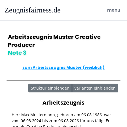
Zeugnisfairness.de
open ma
menu
Arbeitszeugnis Muster Creative
Producer
Note 3
zum Arbeitszeugnis Muster (weiblich)
Struktur einblenden
Varianten einblenden
Arbeitszeugnis
Herr
Max Mustermann
, geboren am
06.08.1986
, war
vom
06.08.2024
bis zum
06.08.2026
für uns tätig. Er
war als
Creative Producer
eingesetzt.