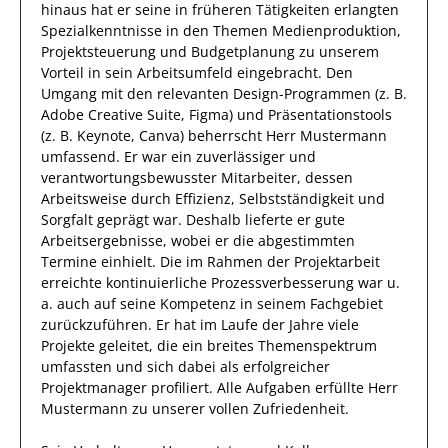
hinaus
hat
er
seine in früheren Tätigkeiten erlangten
Spezialkenntnisse
in den Themen Medienproduktion,
Projektsteuerung und Budgetplanung
zu unserem
Vorteil
in sein Arbeitsumfeld eingebracht.
Den
Umgang mit den relevanten
Design-Programmen (z. B.
Adobe Creative Suite, Figma) und Präsentationstools
(z. B. Keynote, Canva)
beherrscht
Herr
Mustermann
umfassend.
Er
war ein zuverlässiger
und
verantwortungsbewusster
Mitarbeiter, dessen
Arbeitsweise durch
Effizienz
,
Selbstständigkeit
und
Sorgfalt
geprägt
war.
Deshalb
lieferte
er
gute
Arbeitsergebnisse
, wobei er die abgestimmten
Termine einhielt.
Die im Rahmen der Projektarbeit
erreichte
kontinuierliche Prozessverbesserung
war u.
a. auch auf seine Kompetenz in seinem Fachgebiet
zurückzuführen.
Er hat
im Laufe der Jahre viele
Projekte geleitet, die ein breites Themenspektrum
umfassten und sich dabei als
erfolgreicher
Projektmanager profiliert.
Alle Aufgaben erfüllte
Herr
Mustermann
zu unserer vollen Zufriedenheit.