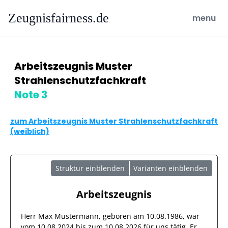
Zeugnisfairness.de
open ma
menu
Arbeitszeugnis Muster
Strahlenschutzfachkraft
Note 3
zum Arbeitszeugnis Muster Strahlenschutzfachkraft
(weiblich)
Struktur einblenden
Varianten einblenden
Arbeitszeugnis
Herr
Max Mustermann
, geboren am
10.08.1986
, war
vom
10.08.2024
bis zum
10.08.2026
für uns tätig. Er