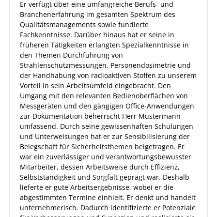
Er
verfügt über eine
umfangreiche
Berufs- und
Branchenerfahrung
im gesamten Spektrum des
Qualitätsmanagements
sowie
fundierte
Fachkenntnisse.
Darüber hinaus
hat
er
seine in
früheren Tätigkeiten erlangten Spezialkenntnisse
in
den Themen Durchführung von
Strahlenschutzmessungen, Personendosimetrie und
der Handhabung von radioaktiven Stoffen
zu unserem
Vorteil
in sein Arbeitsumfeld eingebracht.
Den
Umgang mit den relevanten
Bedienoberflächen von
Messgeräten und den gängigen Office-Anwendungen
zur Dokumentation
beherrscht
Herr
Mustermann
umfassend.
Durch seine
gewissenhaften
Schulungen
und Unterweisungen hat er zur
Sensibilisierung der
Belegschaft
für
Sicherheitsthemen
beigetragen.
Er
war ein zuverlässiger
und verantwortungsbewusster
Mitarbeiter, dessen Arbeitsweise durch
Effizienz
,
Selbstständigkeit
und
Sorgfalt
geprägt
war.
Deshalb
lieferte
er
gute
Arbeitsergebnisse
, wobei er die
abgestimmten Termine einhielt.
Er
denkt und handelt
unternehmerisch. Dadurch identifizierte er Potenziale