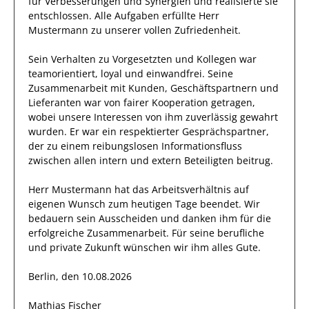
für
Verbesserungen
und Synergien und realisierte sie
entschlossen.
Alle Aufgaben erfüllte
Herr
Mustermann
zu unserer vollen Zufriedenheit.
Sein Verhalten zu
Vorgesetzten und Kollegen
war
teamorientiert, loyal und
einwandfrei
. Seine
Zusammenarbeit mit Kunden, Geschäftspartnern und
Lieferanten war von fairer Kooperation getragen,
wobei unsere Interessen von
ihm
zuverlässig
gewahrt
wurden.
Er
war ein respektierter Gesprächspartner,
der zu einem reibungslosen Informationsfluss
zwischen allen intern und extern Beteiligten beitrug.
Herr
Mustermann
hat das Arbeitsverhältnis auf
eigenen Wunsch zum heutigen Tage beendet.
Wir
bedauern sein Ausscheiden und danken
ihm
für die
erfolgreiche Zusammenarbeit. Für seine berufliche
und private Zukunft wünschen wir
ihm
alles Gute.
Berlin, den 10.08.2026
Mathias Fischer