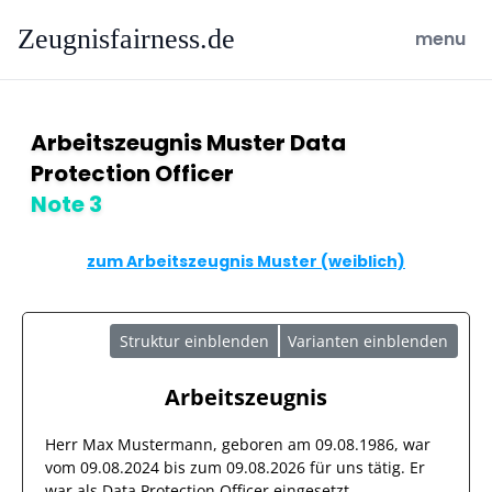
Zeugnisfairness.de
open ma
menu
Arbeitszeugnis Muster Data
Protection Officer
Note 3
zum Arbeitszeugnis Muster (weiblich)
Struktur einblenden
Varianten einblenden
Arbeitszeugnis
Herr
Max Mustermann
, geboren am
09.08.1986
, war
vom
09.08.2024
bis zum
09.08.2026
für uns tätig. Er
war als
Data Protection Officer
eingesetzt.