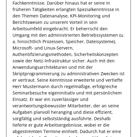
Fachkenntnisse.
Darüber hinaus
hat
er
seine in
früheren Tätigkeiten erlangten Spezialkenntnisse
in
den Themen Datenanalyse, KPI-Monitoring und
Berichtswesen
zu unserem Vorteil
in sein
Arbeitsumfeld eingebracht.
Er
beherrscht den
Umgang mit den administrierten Betriebssystemen (u.
a. hinsichtlich Prozessen, Speicher, Dateisysteme),
Microsoft- und Linux-Servern,
Authentifizierungsmethoden, Sicherheitskonzepten
sowie der Netz-Infrastruktur sicher. Auch mit den
Anwendungsarchitekturen und mit der
Skriptprogrammierung zu administrativen Zwecken ist
er vertraut.
Seine Kenntnisse
erweiterte und vertiefte
Herr
Mustermann
durch regelmäßige, erfolgreiche
Seminarbesuche eigeninitiativ und mit persönlichem
Einsatz.
Er
war ein zuverlässiger und
verantwortungsbewusster Mitarbeiter, der
an seine
Aufgaben planvoll heranging und diese
effizient
,
sorgfältig
und selbstständig ausführte
.
Deshalb
lieferte
er
gute
Arbeitsergebnisse
, wobei er die
abgestimmten Termine einhielt.
Dadurch
hat
er
eine