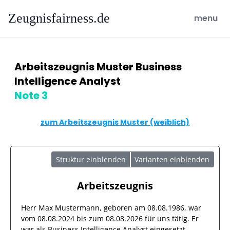
Zeugnisfairness.de
open ma
menu
Arbeitszeugnis Muster Business
Intelligence Analyst
Note 3
zum Arbeitszeugnis Muster (weiblich)
Struktur einblenden
Varianten einblenden
Arbeitszeugnis
Herr
Max Mustermann
, geboren am
08.08.1986
, war
vom
08.08.2024
bis zum
08.08.2026
für uns tätig. Er
war als
Business Intelligence Analyst
eingesetzt.