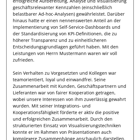
erfolgreiche
Aufbereitung, Analyse und Visualisierung
geschäftsrelevanter Kennzahlen (einschließlich
belastbarer Ad-hoc-Analysen)
gewährleistet. Darüber
hinaus hatte er einen nennenswerten Anteil
an der
Implementierung von Self-Service-Dashboards und
der Standardisierung von KPI-Definitionen, die zu
höherer Transparenz und zu einheitlicheren
Entscheidungsgrundlagen geführt haben
.
Mit den
Leistungen von Herrn
Mustermann
waren wir voll
zufrieden.
Sein Verhalten zu
Vorgesetzten und Kollegen
war
teamorientiert, loyal und
einwandfrei
. Seine
Zusammenarbeit mit Kunden, Geschäftspartnern und
Lieferanten war von fairer Kooperation getragen,
wobei unsere Interessen von
ihm
zuverlässig
gewahrt
wurden.
Mit seiner Integrations- und
Kooperationsfähigkeit förderte
er
aktiv die positive
und erfolgreichen Zusammenarbeit.
Durch den
strukturierten
Einsatz von Visualisierungstechniken
konnte er im Rahmen von Präsentationen auch
komplexere
Zusammenhänge
anschaulich
darstellen.