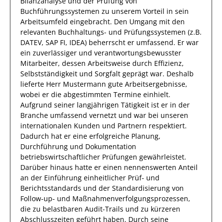
Bilanzanalyse und der Prüfung von
Buchführungssystemen
zu unserem Vorteil
in sein
Arbeitsumfeld eingebracht.
Den Umgang mit den
relevanten
Buchhaltungs- und Prüfungssystemen (z.B.
DATEV, SAP FI, IDEA)
beherrscht
er
umfassend.
Er
war
ein zuverlässiger
und verantwortungsbewusster
Mitarbeiter, dessen Arbeitsweise durch
Effizienz
,
Selbstständigkeit
und
Sorgfalt
geprägt
war.
Deshalb
lieferte
Herr
Mustermann
gute
Arbeitsergebnisse
,
wobei er die abgestimmten Termine einhielt.
Aufgrund seiner langjährigen Tätigkeit ist
er
in der
Branche umfassend vernetzt und war bei unseren
internationalen Kunden und Partnern respektiert.
Dadurch
hat
er
eine erfolgreiche
Planung,
Durchführung und Dokumentation
betriebswirtschaftlicher Prüfungen
gewährleistet.
Darüber hinaus hatte er einen nennenswerten Anteil
an der Einführung einheitlicher Prüf- und
Berichtsstandards und der Standardisierung von
Follow-up- und Maßnahmenverfolgungsprozessen,
die zu belastbaren Audit-Trails und zu kürzeren
Abschlusszeiten geführt haben
.
Durch seine