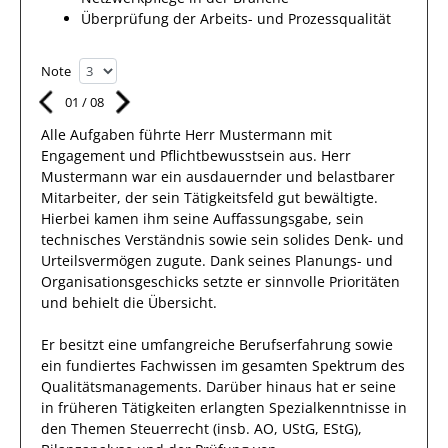
Überprüfung der Arbeits- und Prozessqualität
Note
01
/
08
Alle Aufgaben führte Herr
Mustermann
mit
Engagement und Pflichtbewusstsein
aus.
Herr
Mustermann
war ein ausdauernder und belastbarer
Mitarbeiter, der sein Tätigkeitsfeld
gut
bewältigte.
Hierbei kamen
ihm
seine Auffassungsgabe, sein
technisches Verständnis sowie sein solides Denk- und
Urteilsvermögen
zugute. Dank seines Planungs- und
Organisationsgeschicks setzte er sinnvolle Prioritäten
und behielt die Übersicht.
Er
besitzt eine umfangreiche
Berufserfahrung
sowie
ein fundiertes
Fachwissen im gesamten Spektrum des
Qualitätsmanagements
.
Darüber hinaus
hat
er
seine
in früheren Tätigkeiten erlangten Spezialkenntnisse
in
den Themen Steuerrecht (insb. AO, UStG, EStG),