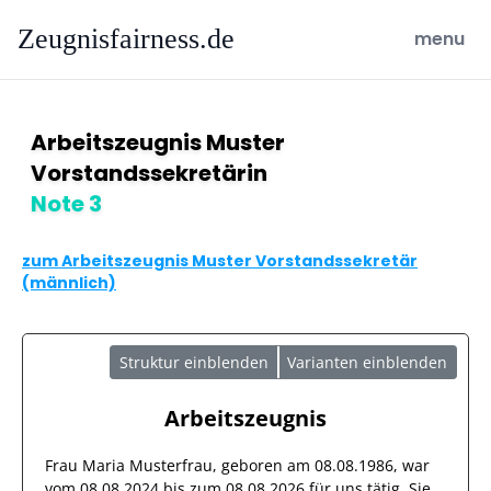
Zeugnisfairness.de
open ma
menu
Arbeitszeugnis Muster
Vorstandssekretärin
Note 3
zum Arbeitszeugnis Muster Vorstandssekretär
(männlich)
Struktur einblenden
Varianten einblenden
Arbeitszeugnis
Frau
Maria Musterfrau
, geboren am
08.08.1986
, war
vom
08.08.2024
bis zum
08.08.2026
für uns tätig. Sie