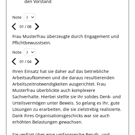
den Vorstand
Note
01
/
08
Frau
Musterfrau
überzeugte durch Engagement und
Pflichtbewusstsein.
Note
01
/
04
Ihren Einsatz hat sie
daher
auf das betriebliche
Arbeitsaufkommen und die daraus resultierenden
Arbeitszeitnotwendigkeiten ausgerichtet.
Frau
Musterfrau
überblickte
auch
komplexere
Sachverhalte
.
Hierbei
stellte
sie
ihr solides Denk- und
Urteilsvermögen unter Beweis. So gelang es
ihr
, gute
Lösungen
zu erarbeiten,
die sie zielstrebig realisierte
.
Dank ihres Organisationsgeschicks war sie auch
erhöhten Belastungen gewachsen.
Sie
verfügt über eine
umfangreiche
Berufs- und