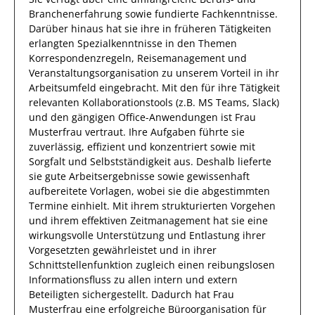
Branchenerfahrung
sowie
fundierte
Fachkenntnisse.
Darüber hinaus
hat
sie
ihre in früheren Tätigkeiten
erlangten Spezialkenntnisse
in den Themen
Korrespondenzregeln, Reisemanagement und
Veranstaltungsorganisation
zu unserem Vorteil
in ihr
Arbeitsumfeld eingebracht.
Mit den
für ihre Tätigkeit
relevanten
Kollaborationstools (z.B. MS Teams, Slack)
und den gängigen Office-Anwendungen
ist
Frau
Musterfrau
vertraut.
Ihre Aufgaben führte
sie
zuverlässig
,
effizient
und konzentriert sowie mit
Sorgfalt
und Selbstständigkeit aus.
Deshalb
lieferte
sie
gute
Arbeitsergebnisse sowie
gewissenhaft
aufbereitete Vorlagen
, wobei sie die abgestimmten
Termine einhielt.
Mit ihrem strukturierten Vorgehen
und ihrem effektiven Zeitmanagement hat
sie
eine
wirkungsvolle Unterstützung und Entlastung ihrer
Vorgesetzten gewährleistet und in ihrer
Schnittstellenfunktion zugleich einen reibungslosen
Informationsfluss zu allen
intern und extern
Beteiligten
sichergestellt.
Dadurch
hat
Frau
Musterfrau
eine erfolgreiche
Büroorganisation für