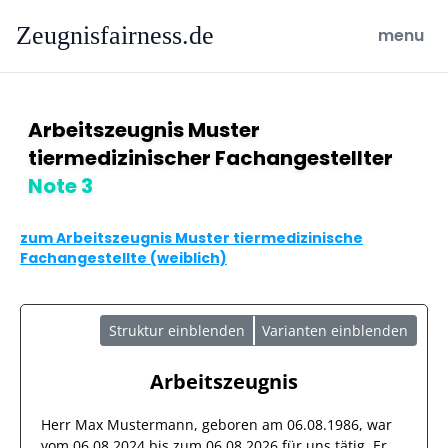
Zeugnisfairness.de
open ma
menu
Arbeitszeugnis Muster
tiermedizinischer Fachangestellter
Note 3
zum Arbeitszeugnis Muster tiermedizinische
Fachangestellte (weiblich)
Struktur einblenden
Varianten einblenden
Arbeitszeugnis
Herr
Max Mustermann
, geboren am
06.08.1986
, war
vom
06.08.2024
bis zum
06.08.2026
für uns tätig. Er