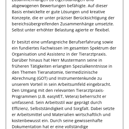
abgewogenen Bewertungen
befähigte. Auf dieser
Basis entwickelte
er
gute
Lösungen
und kreative
Konzepte, die er unter präziser Berücksichtigung der
bereichsübergreifenden Zusammenhänge umsetzte
.
Selbst unter erhöhter Belastung
agierte
er
flexibel
.
Er
besitzt eine umfangreiche
Berufserfahrung
sowie
ein fundiertes Fachwissen
im gesamten Spektrum der
Organisation und Assistenz in der Tierarztpraxis
.
Darüber hinaus
hat
Herr
Mustermann
seine in
früheren Tätigkeiten erlangten Spezialkenntnisse
in
den Themen Tieranatomie, tiermedizinische
Abrechnung (GOT) und Instrumentenkunde
zu
unserem Vorteil
in sein Arbeitsumfeld eingebracht.
Den Umgang mit den relevanten
Tierarztpraxis-
Programmen (z.B. easyVET, Vetera)
beherrscht
er
umfassend.
Sein Arbeitsstil war geprägt durch
Effizienz
, Selbstständigkeit und
Sorgfalt
. Dabei setzte
er
Arbeitsmittel und Materialien wirtschaftlich und
kostenbewusst ein. Durch seine gewissenhafte
Dokumentation hat er eine vollständige