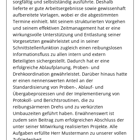
sorgfältig
und selbstständig ausführte
.
Deshalb
lieferte
er
gute
Arbeitsergebnisse sowie
gewissenhaft
aufbereitete Vorlagen
, wobei er die abgestimmten
Termine einhielt.
Mit seinem strukturierten Vorgehen
und seinem effektiven Zeitmanagement hat
er
eine
wirkungsvolle Unterstützung und Entlastung seiner
Vorgesetzten gewährleistet und in seiner
Schnittstellenfunktion zugleich einen reibungslosen
Informationsfluss zu allen
intern und extern
Beteiligten
sichergestellt.
Dadurch
hat
er
eine
erfolgreiche
Ablaufplanung, Proben- und
Drehkoordination
gewährleistet. Darüber hinaus hatte
er einen nennenswerten Anteil
an der
Standardisierung von Proben-, Ablauf- und
Übergabeprozessen und der Implementierung von
Protokoll- und Berichtsroutinen, die zu
reibungsärmeren Drehs und zu verkürzten
Umbauzeiten geführt haben
.
Erwähnenswert ist
zudem sein Beitrag zum
erfolgreichen
Abschluss der
unter seiner Mitwirkung realisierten Projekte.
Alle
Aufgaben erfüllte
Herr
Mustermann
zu unserer vollen
Zufriedenheit.