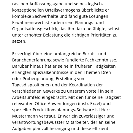
raschen Auffassungsgabe und seines
logisch-
konzeptionellen Urteilsvermögens
überblickte
er
komplexe
Sachverhalte
und
fand
gute Lösungen.
Erwähnenswert ist zudem sein Planungs- und
Organisationsgeschick, das
ihn
dazu befähigte, selbst
unter erhöhter Belastung die richtigen Prioritäten zu
setzen.
Er
verfügt über eine
umfangreiche
Berufs- und
Branchenerfahrung
sowie
fundierte
Fachkenntnisse.
Darüber hinaus
hat
er
seine in früheren Tätigkeiten
erlangten Spezialkenntnisse
in den Themen Dreh-
oder Probenplanung, Erstellung von
Tagesdispositionen und der Koordination der
verschiedenen Gewerke
zu unserem Vorteil
in sein
Arbeitsumfeld eingebracht.
Mit den
für seine Tätigkeit
relevanten
Office-Anwendungen (insb. Excel) und
spezieller Produktionsplanungs-Software
ist
Herr
Mustermann
vertraut.
Er
war ein zuverlässiger und
verantwortungsbewusster Mitarbeiter, der
an seine
Aufgaben planvoll heranging und diese
effizient
,