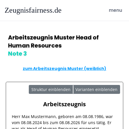
Zeugnisfairness.de
open ma
menu
Arbeitszeugnis Muster Head of
Human Resources
Note 3
zum Arbeitszeugnis Muster (weiblich)
Struktur einblenden
Varianten einblenden
Arbeitszeugnis
Herr
Max Mustermann
, geboren am
08.08.1986
, war
vom
08.08.2024
bis zum
08.08.2026
für uns tätig. Er
war als
Head of Human Resources
eingesetzt.