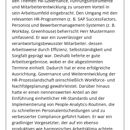
den Themen HR-Governance, Führungsinstrumente
und Mitarbeiterentwicklung
zu unserem Vorteil
in
sein Arbeitsumfeld eingebracht.
Den Umgang mit den
relevanten
HR-Programmen (z. B. SAP SuccessFactors,
Personio) und Bewerbermanagement-Systemen (z. B.
Workday, Greenhouse)
beherrscht
Herr
Mustermann
umfassend.
Er
war ein zuverlässiger
und
verantwortungsbewusster
Mitarbeiter, dessen
Arbeitsweise durch
Effizienz
,
Selbstständigkeit
und
Sorgfalt
geprägt
war.
Deshalb
lieferte
er
gute
Arbeitsergebnisse
, wobei er die abgestimmten
Termine einhielt.
Dadurch
hat
er
eine erfolgreiche
Ausrichtung, Governance und Weiterentwicklung der
HR-Prozesslandschaft (einschließlich Workforce- und
Nachfolgeplanung)
gewährleistet. Darüber hinaus
hatte er einen nennenswerten Anteil
an der
Einführung einheitlicher HR-Standards und der
Implementierung von People-Analytics-Routinen, die
zu schnelleren Personalentscheidungen und zu
verbesserter Compliance geführt haben
.
Er
war ein
gradliniger Vorgesetzter, der auf ein ebenso
produktives
wie harmonisches Arbeitsklima achtete.