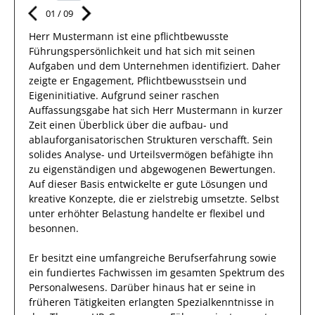
01
/
09
Herr
Mustermann
ist eine pflichtbewusste
Führungspersönlichkeit und hat sich mit
seinen
Aufgaben und dem Unternehmen
identifiziert.
Daher
zeigte er Engagement, Pflichtbewusstsein und
Eigeninitiative.
Aufgrund
seiner raschen
Auffassungsgabe hat
sich Herr
Mustermann
in kurzer
Zeit einen Überblick über die aufbau- und
ablauforganisatorischen Strukturen verschafft. Sein
solides Analyse- und Urteilsvermögen
befähigte
ihn
zu eigenständigen und abgewogenen Bewertungen.
Auf dieser Basis
entwickelte
er
gute
Lösungen
und
kreative Konzepte,
die er zielstrebig umsetzte
. Selbst
unter erhöhter Belastung handelte er
flexibel
und
besonnen.
Er
besitzt eine umfangreiche
Berufserfahrung
sowie
ein fundiertes Fachwissen
im gesamten Spektrum des
Personalwesens
.
Darüber hinaus
hat
er
seine in
früheren Tätigkeiten erlangten Spezialkenntnisse
in