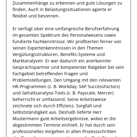
Zusammenhänge
zu erkennen und gute Lösungen zu
finden. Auch in Belastungssituationen agierte
er
flexibel
und besonnen.
Er
verfügt über eine
umfangreiche Berufserfahrung
im gesamten Spektrum des Personalwesens
sowie
fundierte
Fachkenntnisse.
Wir profitierten
ferner
von
seinen
Expertenkenntnissen
in den Themen
Vergütungsstrukturen, Benefits-Systeme und
Marktanalysen
. Er war
dadurch
ein
anerkannter
Gesprächspartner
und
kompetenter
Ratgeber
bei sein
Fachgebiet betreffenden Fragen
und
Problemstellungen
.
Den Umgang mit den relevanten
HR-Programmen (z. B. Workday, SAP SuccessFactors)
und Gehaltsanalyse-Tools (z. B. Payscale, Mercer)
beherrscht
er
umfassend.
Seine Arbeitsweise
zeichnete sich durch
Effizienz
,
Sorgfalt
und
Selbstständigkeit
aus.
Deshalb
lieferte
Herr
Mustermann
gute
Arbeitsergebnisse
, wobei er die
abgestimmten Termine einhielt.
Er
hat durch sein
professionelles Vorgehen in allen Prozessschritten