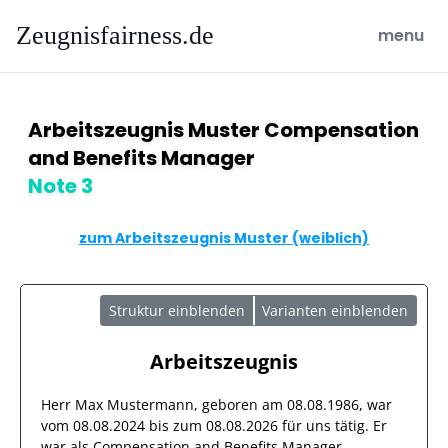
Zeugnisfairness.de
open ma
menu
Arbeitszeugnis Muster Compensation
and Benefits Manager
Note 3
zum Arbeitszeugnis Muster (weiblich)
Struktur einblenden
Varianten einblenden
Arbeitszeugnis
Herr
Max Mustermann
, geboren am
08.08.1986
, war
vom
08.08.2024
bis zum
08.08.2026
für uns tätig. Er
war als
Compensation and Benefits Manager