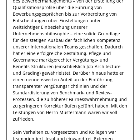
des Bewerbermanagements – von der Erstellung der
Qualifikationsprofile über die Führung von
Bewerbungsgesprächen bis zur Vorbereitung von
Entscheidungen über Einstellungen unter
weitsichtiger Einbeziehung unserer
Unternehmensphilosophie – eine solide Grundlage
für den stetigen Ausbau der fachlichen Kompetenz
unserer internationalen Teams geschaffen.
Dadurch
hat
er
eine erfolgreiche
Gestaltung, Pflege und
Governance marktgerechter Vergütungs- und
Benefits-Strukturen (einschließlich Job-Architecture
und Grading)
gewährleistet. Darüber hinaus hatte er
einen nennenswerten Anteil
an der Einführung
transparenter Vergütungsrichtlinien und der
Standardisierung von Benchmark- und Review-
Prozessen, die zu höherer Fairnesswahrnehmung und
zu geringeren Korrekturläufen geführt haben
.
Mit den
Leistungen von Herrn
Mustermann
waren wir voll
zufrieden.
Sein Verhalten zu
Vorgesetzten und Kollegen
war
teamorientiert, loyal und
einwandfrei
.
Externen