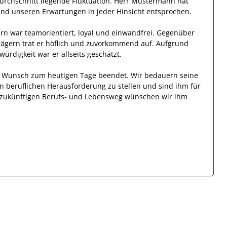
urchschnitt liegende Fluktuation.
Herr
Mustermann
hat
 und unseren Erwartungen in jeder Hinsicht entsprochen.
ern
war
teamorientiert, loyal und
einwandfrei
. Gegenüber
rägern
trat
er
höflich und zuvorkommend auf. Aufgrund
würdigkeit
war er allseits
geschätzt
.
en Wunsch zum heutigen Tage beendet.
Wir bedauern seine
en beruflichen Herausforderung zu stellen und sind
ihm
für
en zukünftigen Berufs- und Lebensweg wünschen wir
ihm