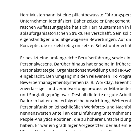
Herr
Mustermann
ist eine pflichtbewusste Führungspers
Unternehmen
identifiziert.
Daher
zeigte er Engagement, 
raschen Auffassungsgabe hat
sich Herr
Mustermann
in 
ablauforganisatorischen Strukturen verschafft. Sein
sol
eigenständigen und abgewogenen Bewertungen. Auf di
Konzepte,
die er zielstrebig umsetzte
. Selbst unter erh
Er
besitzt eine umfangreiche
Berufserfahrung
sowie ein
Personalwesens
.
Darüber hinaus
hat
er
seine in früher
Personalstrategie, Organisationsentwicklung und HR-G
eingebracht.
Den Umgang mit den relevanten
HR-Progra
Bewerbermanagementsystemen (z. B. Workday, Greenh
zuverlässiger
und verantwortungsbewusster
Mitarbeite
und
Sorgfalt
geprägt
war.
Deshalb
lieferte
er
gute
Arbei
Dadurch
hat
er
eine erfolgreiche
Ausrichtung, Weiteren
Personalfunktion (einschließlich Workforce- und Nachfo
nennenswerten Anteil
an der Einführung unternehmens
People-Analytics-Routinen, die zu höherer Entscheidung
haben
.
Er
war ein gradliniger Vorgesetzter, der auf ein