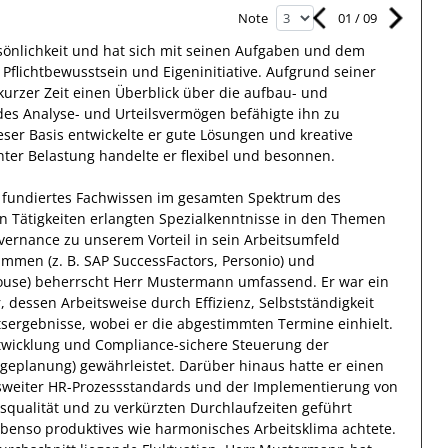
01
/
09
Note
önlichkeit und hat sich mit
seinen Aufgaben und dem
Pflichtbewusstsein und Eigeninitiative.
Aufgrund
seiner
kurzer Zeit einen Überblick über die aufbau- und
ides Analyse- und Urteilsvermögen
befähigte
ihn
zu
eser Basis
entwickelte
er
gute
Lösungen
und kreative
öhter Belastung handelte er
flexibel
und besonnen.
 fundiertes Fachwissen
im gesamten Spektrum des
en Tätigkeiten erlangten Spezialkenntnisse
in den Themen
overnance
zu unserem Vorteil
in sein Arbeitsumfeld
mmen (z. B. SAP SuccessFactors, Personio) und
ouse)
beherrscht
Herr
Mustermann
umfassend.
Er
war ein
r, dessen Arbeitsweise durch
Effizienz
,
Selbstständigkeit
tsergebnisse
, wobei er die abgestimmten Termine einhielt.
twicklung und Compliance-sichere Steuerung der
lgeplanung)
gewährleistet. Darüber hinaus hatte er einen
weiter HR-Prozessstandards und der Implementierung von
squalität und zu verkürzten Durchlaufzeiten geführt
 ebenso
produktives
wie harmonisches Arbeitsklima achtete.