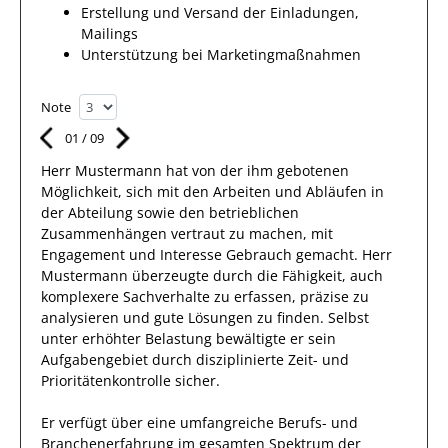
Erstellung und Versand der Einladungen,
Mailings
Unterstützung bei Marketingmaßnahmen
Note
01
/
09
Herr
Mustermann
hat von der ihm gebotenen
Möglichkeit, sich mit den Arbeiten und Abläufen
in
der Abteilung
sowie den betrieblichen
Zusammenhängen vertraut zu machen, mit
Engagement und Interesse
Gebrauch gemacht.
Herr
Mustermann
überzeugte durch die Fähigkeit
, auch
komplexere
Sachverhalte
zu erfassen,
präzise zu
analysieren
und gute Lösungen zu
finden
. Selbst
unter erhöhter Belastung bewältigte
er
sein
Aufgabengebiet
durch disziplinierte Zeit- und
Prioritätenkontrolle sicher.
Er
verfügt über eine
umfangreiche
Berufs- und
Branchenerfahrung
im gesamten Spektrum der