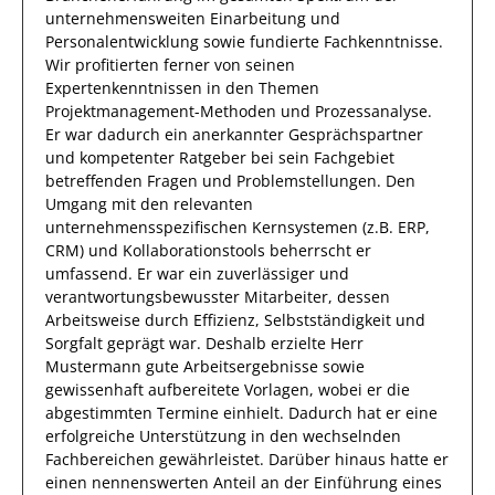
unternehmensweiten Einarbeitung und
Personalentwicklung
sowie
fundierte
Fachkenntnisse.
Wir profitierten
ferner
von
seinen
Expertenkenntnissen
in den Themen
Projektmanagement-Methoden und Prozessanalyse
.
Er war
dadurch
ein
anerkannter
Gesprächspartner
und
kompetenter
Ratgeber
bei sein Fachgebiet
betreffenden Fragen
und Problemstellungen
.
Den
Umgang mit den relevanten
unternehmensspezifischen Kernsystemen (z.B. ERP,
CRM) und Kollaborationstools
beherrscht
er
umfassend.
Er
war ein zuverlässiger
und
verantwortungsbewusster
Mitarbeiter, dessen
Arbeitsweise durch
Effizienz
,
Selbstständigkeit
und
Sorgfalt
geprägt
war.
Deshalb
erzielte
Herr
Mustermann
gute Arbeitsergebnisse sowie
gewissenhaft
aufbereitete Vorlagen, wobei
er
die
abgestimmten Termine einhielt.
Dadurch
hat
er
eine
erfolgreiche
Unterstützung in den wechselnden
Fachbereichen
gewährleistet. Darüber hinaus hatte er
einen nennenswerten Anteil
an der Einführung eines