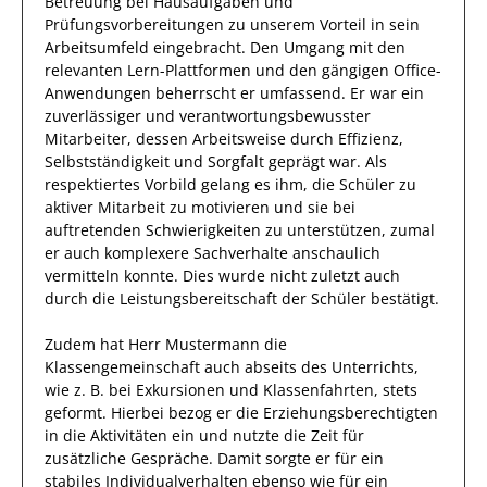
Betreuung bei Hausaufgaben und
Prüfungsvorbereitungen
zu unserem Vorteil
in sein
Arbeitsumfeld eingebracht.
Den Umgang mit den
relevanten
Lern-Plattformen und den gängigen Office-
Anwendungen
beherrscht
er
umfassend.
Er
war ein
zuverlässiger
und verantwortungsbewusster
Mitarbeiter, dessen Arbeitsweise durch
Effizienz
,
Selbstständigkeit
und
Sorgfalt
geprägt
war.
Als
respektiertes Vorbild gelang es
ihm
, die Schüler zu
aktiver Mitarbeit zu motivieren und sie bei
auftretenden Schwierigkeiten zu unterstützen, zumal
er auch komplexere Sachverhalte anschaulich
vermitteln konnte. Dies wurde nicht zuletzt auch
durch die Leistungsbereitschaft der Schüler bestätigt.
Zudem hat
Herr
Mustermann
die
Klassengemeinschaft auch abseits des Unterrichts,
wie z. B. bei Exkursionen und Klassenfahrten,
stets
geformt. Hierbei bezog
er
die Erziehungsberechtigten
in die Aktivitäten ein und nutzte die Zeit für
zusätzliche Gespräche. Damit sorgte er für ein
stabiles Individualverhalten ebenso wie für ein