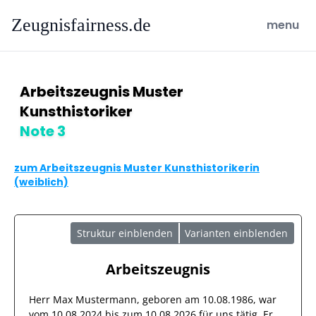
Zeugnisfairness.de
open ma
menu
Arbeitszeugnis Muster
Kunsthistoriker
Note 3
zum Arbeitszeugnis Muster Kunsthistorikerin
(weiblich)
Struktur einblenden
Varianten einblenden
Arbeitszeugnis
Herr
Max Mustermann
, geboren am
10.08.1986
, war
vom
10.08.2024
bis zum
10.08.2026
für uns tätig. Er