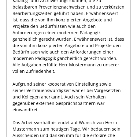
Katalog- und Archivierungsroutinen, die zu
belastbaren Provenienznachweisen und zu verkürzten
Bearbeitungszeiten geführt haben
.
Erwähnenswert
ist, dass die von
ihm
konzipierten Angebote und
Projekte den Bedürfnissen
wie auch den
Anforderungen einer modernen Pädagogik
ganzheitlich gerecht wurden.
Erwähnenswert ist, dass
die von
ihm
konzipierten Angebote und Projekte den
Bedürfnissen
wie auch den Anforderungen einer
modernen Pädagogik ganzheitlich gerecht wurden.
Alle Aufgaben erfüllte
Herr
Mustermann
zu unserer
vollen Zufriedenheit.
Aufgrund seiner
kooperativen Einstellung
sowie
seiner Vertrauenswürdigkeit
war er bei
Vorgesetzten
und Kollegen
anerkannt
. Auch sein Verhalten
gegenüber
externen Gesprächspartnern
war
einwandfrei
.
Das Arbeitsverhältnis endet auf Wunsch von Herrn
Mustermann
zum heutigen Tage.
Wir bedauern sein
Ausscheiden und danken
ihm
für die erfolgreiche