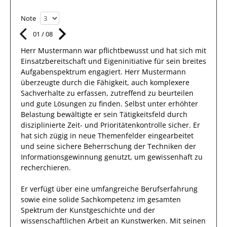
Note
01
/
08
Herr
Mustermann
war pflichtbewusst und hat sich mit
Einsatzbereitschaft
und Eigeninitiative für sein breites
Aufgabenspektrum
engagiert.
Herr
Mustermann
überzeugte durch die Fähigkeit
, auch
komplexere
Sachverhalte
zu erfassen,
zutreffend zu beurteilen
und gute Lösungen zu
finden
. Selbst unter erhöhter
Belastung bewältigte
er
sein
Tätigkeitsfeld
durch
disziplinierte Zeit- und Prioritätenkontrolle sicher.
Er
hat
sich zügig in neue Themenfelder eingearbeitet
und
seine sichere Beherrschung der Techniken der
Informationsgewinnung genutzt, um
gewissenhaft
zu
recherchieren.
Er
verfügt über
eine umfangreiche
Berufserfahrung
sowie eine
solide Sachkompetenz
im gesamten
Spektrum der Kunstgeschichte und der
wissenschaftlichen Arbeit an Kunstwerken
.
Mit seinen