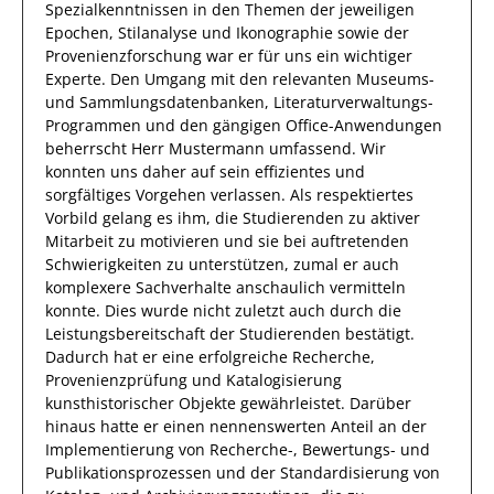
Spezialkenntnissen
in den Themen der jeweiligen
Epochen, Stilanalyse und Ikonographie sowie der
Provenienzforschung
war
er
für uns ein wichtiger
Experte.
Den Umgang mit den relevanten
Museums-
und Sammlungsdatenbanken, Literaturverwaltungs-
Programmen und den gängigen Office-Anwendungen
beherrscht
Herr
Mustermann
umfassend.
Wir
konnten uns
daher
auf
sein
effizientes
und
sorgfältiges
Vorgehen
verlassen.
Als respektiertes
Vorbild gelang es
ihm
, die Studierenden zu aktiver
Mitarbeit zu motivieren und sie bei auftretenden
Schwierigkeiten zu unterstützen, zumal er auch
komplexere Sachverhalte anschaulich vermitteln
konnte. Dies wurde nicht zuletzt auch durch die
Leistungsbereitschaft der Studierenden bestätigt.
Dadurch
hat
er
eine erfolgreiche
Recherche,
Provenienzprüfung und Katalogisierung
kunsthistorischer Objekte
gewährleistet. Darüber
hinaus hatte er einen nennenswerten Anteil
an der
Implementierung von Recherche-, Bewertungs- und
Publikationsprozessen und der Standardisierung von