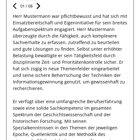
01
/
08
Herr
Mustermann
war pflichtbewusst und hat sich mit
Einsatzbereitschaft
und Eigeninitiative für sein breites
Aufgabenspektrum
engagiert.
Herr
Mustermann
überzeugte durch die Fähigkeit
, auch
komplexere
Sachverhalte
zu erfassen,
zutreffend zu beurteilen
und gute Lösungen zu
finden
. Selbst unter erhöhter
Belastung bewältigte
er
sein
Tätigkeitsfeld
durch
disziplinierte Zeit- und Prioritätenkontrolle sicher.
Er
hat
sich zügig in neue Themenfelder eingearbeitet
und
seine sichere Beherrschung der Techniken der
Informationsgewinnung genutzt, um
gewissenhaft
zu
recherchieren.
Er
verfügt über
eine umfangreiche
Berufserfahrung
sowie eine
solide Sachkompetenz
im gesamten
Spektrum der Geschichtswissenschaft und der
historischen Forschung
.
Mit seinen
Spezialkenntnissen
in den Themen der jeweiligen
Epoche, Quellenkritik und der Methodik des