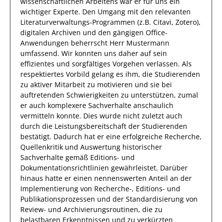
wissenschaftlichen Arbeitens
war
er
für uns ein
wichtiger Experte.
Den Umgang mit den relevanten
Literaturverwaltungs-Programmen (z.B. Citavi, Zotero),
digitalen Archiven und den gängigen Office-
Anwendungen
beherrscht
Herr
Mustermann
umfassend.
Wir konnten uns
daher
auf
sein
effizientes
und
sorgfältiges
Vorgehen
verlassen.
Als
respektiertes Vorbild gelang es
ihm
, die Studierenden
zu aktiver Mitarbeit zu motivieren und sie bei
auftretenden Schwierigkeiten zu unterstützen, zumal
er auch komplexere Sachverhalte anschaulich
vermitteln konnte. Dies wurde nicht zuletzt auch
durch die Leistungsbereitschaft der Studierenden
bestätigt.
Dadurch
hat
er
eine erfolgreiche
Recherche,
Quellenkritik und Auswertung historischer
Sachverhalte gemäß Editions- und
Dokumentationsrichtlinien
gewährleistet. Darüber
hinaus hatte er einen nennenswerten Anteil
an der
Implementierung von Recherche-, Editions- und
Publikationsprozessen und der Standardisierung von
Review- und Archivierungsroutinen, die zu
belastbaren Erkenntnissen und zu verkürzten