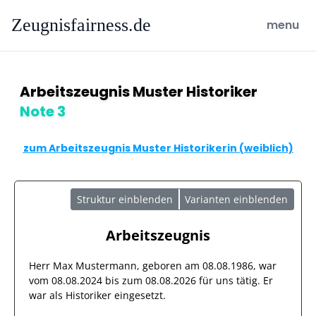
Zeugnisfairness.de
open ma
menu
Arbeitszeugnis Muster Historiker
Note 3
zum Arbeitszeugnis Muster Historikerin (weiblich)
Struktur einblenden
Varianten einblenden
Arbeitszeugnis
Herr
Max Mustermann
, geboren am
08.08.1986
, war
vom
08.08.2024
bis zum
08.08.2026
für uns tätig. Er
war als
Historiker
eingesetzt.