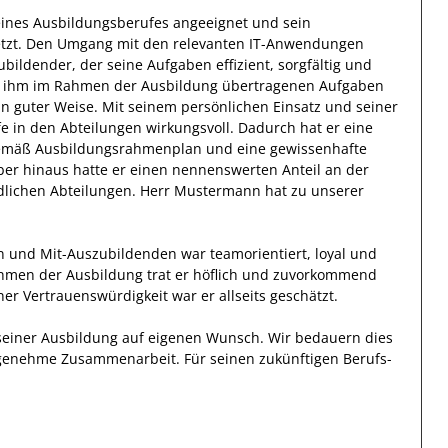
 seines Ausbildungsberufes angeeignet und sein
tzt
.
Den Umgang mit den relevanten
IT-Anwendungen
ubildender
, der seine Aufgaben effizient, sorgfältig und
ie ihm im Rahmen
der Ausbildung
übertragenen Aufgaben
t in guter Weise. Mit seinem persönlichen Einsatz und seiner
fe in den Abteilungen wirkungsvoll.
Dadurch
hat
er
eine
gemäß Ausbildungsrahmenplan und eine gewissenhafte
ber hinaus hatte er einen nennenswerten Anteil
an der
dlichen Abteilungen
.
Herr
Mustermann
hat zu unserer
rn und Mit-Auszubildenden
war
teamorientiert, loyal und
hmen der Ausbildung
trat
er
höflich und zuvorkommend
ner Vertrauenswürdigkeit
war er allseits
geschätzt
.
 seiner Ausbildung auf eigenen Wunsch.
Wir bedauern dies
genehme Zusammenarbeit. Für seinen zukünftigen Berufs-