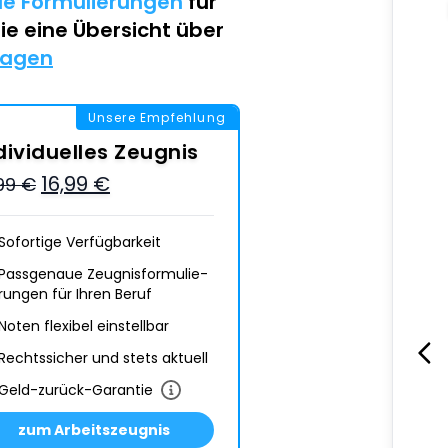
lle Formulierungen
für
Sie eine Übersicht über
lagen
Unsere Empfehlung
dividuelles Zeugnis
16,99 €
,99 €
Sofortige Verfügbarkeit
Passgenaue Zeugnis­formulie­
rungen für Ihren Beruf
Noten flexibel einstellbar
Rechtssicher und stets aktuell
Geld-zurück-Garantie
zum Arbeitszeugnis