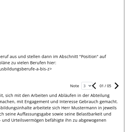
eruf aus und stellen dann im Abschnitt "Position" auf
läne zu vielen Berufen hier:
usbildungsberufe-a-bis-z>
01
/
05
Note
t, sich mit den Arbeiten und Abläufen
in der Abteilung
 machen, mit
Engagement und Interesse
Gebrauch gemacht.
sbildungsinhalte
arbeitete
sich Herr
Mustermann
in jeweils
h seine Auffassungsgabe sowie seine Belastbarkeit und
k- und Urteilsvermögen
befähigte
ihn
zu abgewogenen