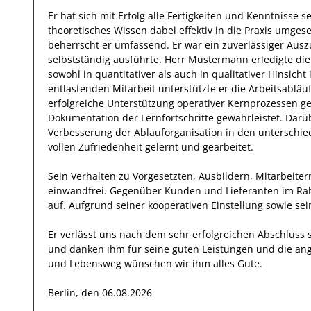
Er
hat sich mit Erfolg alle Fertigkeiten und Kenntnisse
theoretisches Wissen dabei effektiv
in die Praxis umgese
beherrscht
er
umfassend.
Er
war ein zuverlässiger
Ausz
selbstständig ausführte.
Herr
Mustermann
erledigte d
sowohl in quantitativer als auch in qualitativer Hinsich
entlastenden Mitarbeit unterstützte er die Arbeitsabläu
erfolgreiche
Unterstützung operativer Kernprozessen 
Dokumentation der Lernfortschritte
gewährleistet. Darü
Verbesserung der Ablauforganisation in den unterschie
vollen Zufriedenheit gelernt und gearbeitet.
Sein Verhalten zu
Vorgesetzten, Ausbildern, Mitarbeite
einwandfrei
. Gegenüber
Kunden und Lieferanten im Ra
auf. Aufgrund seiner
kooperativen Einstellung
sowie sei
Er
verlässt uns nach dem sehr erfolgreichen Abschluss
und danken
ihm
für seine
guten
Leistungen und die an
und Lebensweg wünschen wir
ihm
alles Gute.
Berlin, den 06.08.2026