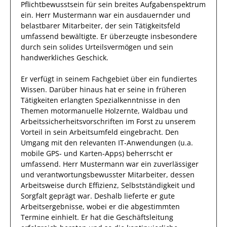
Pflichtbewusstsein
für sein breites
Aufgabenspektrum
ein.
Herr
Mustermann
war ein ausdauernder und
belastbarer Mitarbeiter, der sein
Tätigkeitsfeld
umfassend
bewältigte
.
Er
überzeugte insbesondere
durch sein
solides Urteilsvermögen
und sein
handwerkliches Geschick.
Er
verfügt in seinem Fachgebiet über ein fundiertes
Wissen.
Darüber hinaus
hat
er
seine in früheren
Tätigkeiten erlangten Spezialkenntnisse
in den
Themen motormanuelle Holzernte, Waldbau und
Arbeitssicherheitsvorschriften im Forst
zu unserem
Vorteil
in sein Arbeitsumfeld eingebracht.
Den
Umgang mit den relevanten
IT-Anwendungen (u.a.
mobile GPS- und Karten-Apps)
beherrscht
er
umfassend.
Herr
Mustermann
war ein zuverlässiger
und verantwortungsbewusster
Mitarbeiter, dessen
Arbeitsweise durch
Effizienz
,
Selbstständigkeit
und
Sorgfalt
geprägt
war.
Deshalb
lieferte
er
gute
Arbeitsergebnisse
, wobei er die abgestimmten
Termine einhielt.
Er
hat die Geschäftsleitung