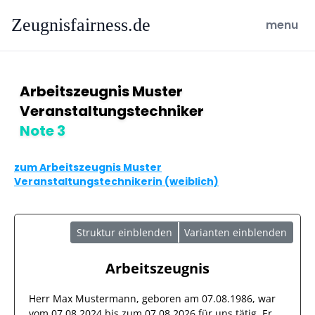
Zeugnisfairness.de
open ma
menu
Arbeitszeugnis Muster
Veranstaltungstechniker
Note 3
zum Arbeitszeugnis Muster
Veranstaltungstechnikerin (weiblich)
Struktur einblenden
Varianten einblenden
Arbeitszeugnis
Herr
Max Mustermann
, geboren am
07.08.1986
, war
vom
07.08.2024
bis zum
07.08.2026
für uns tätig. Er