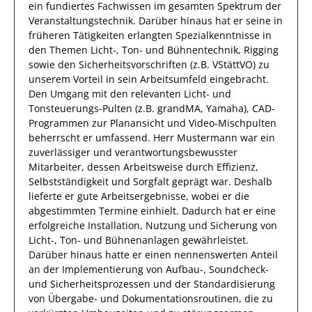
ein fundiertes Fachwissen
im gesamten Spektrum der
Veranstaltungstechnik
.
Darüber hinaus
hat
er
seine in
früheren Tätigkeiten erlangten Spezialkenntnisse
in
den Themen Licht-, Ton- und Bühnentechnik, Rigging
sowie den Sicherheitsvorschriften (z.B. VStättVO)
zu
unserem Vorteil
in sein Arbeitsumfeld eingebracht.
Den Umgang mit den relevanten
Licht- und
Tonsteuerungs-Pulten (z.B. grandMA, Yamaha), CAD-
Programmen zur Planansicht und Video-Mischpulten
beherrscht
er
umfassend.
Herr
Mustermann
war ein
zuverlässiger
und verantwortungsbewusster
Mitarbeiter, dessen Arbeitsweise durch
Effizienz
,
Selbstständigkeit
und
Sorgfalt
geprägt
war.
Deshalb
lieferte
er
gute
Arbeitsergebnisse
, wobei er die
abgestimmten Termine einhielt.
Dadurch
hat
er
eine
erfolgreiche
Installation, Nutzung und Sicherung von
Licht-, Ton- und Bühnenanlagen
gewährleistet.
Darüber hinaus hatte er einen nennenswerten Anteil
an der Implementierung von Aufbau-, Soundcheck-
und Sicherheitsprozessen und der Standardisierung
von Übergabe- und Dokumentationsroutinen, die zu