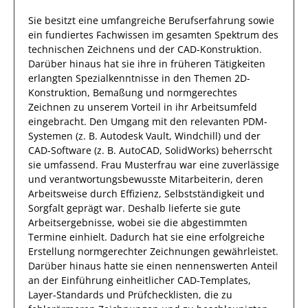
Sie
besitzt eine umfangreiche
Berufserfahrung
sowie
ein fundiertes Fachwissen
im gesamten Spektrum des
technischen Zeichnens und der CAD-Konstruktion
.
Darüber hinaus
hat
sie
ihre in früheren Tätigkeiten
erlangten Spezialkenntnisse
in den Themen 2D-
Konstruktion, Bemaßung und normgerechtes
Zeichnen
zu unserem Vorteil
in ihr Arbeitsumfeld
eingebracht.
Den Umgang mit den relevanten
PDM-
Systemen (z. B. Autodesk Vault, Windchill) und der
CAD-Software (z. B. AutoCAD, SolidWorks)
beherrscht
sie
umfassend.
Frau
Musterfrau
war eine zuverlässige
und verantwortungsbewusste
Mitarbeiterin, deren
Arbeitsweise durch
Effizienz
,
Selbstständigkeit
und
Sorgfalt
geprägt
war.
Deshalb
lieferte
sie
gute
Arbeitsergebnisse
, wobei sie die abgestimmten
Termine einhielt.
Dadurch
hat
sie
eine erfolgreiche
Erstellung normgerechter Zeichnungen
gewährleistet.
Darüber hinaus hatte
sie
einen nennenswerten Anteil
an der Einführung einheitlicher CAD‑Templates,
Layer‑Standards und Prüfchecklisten, die zu