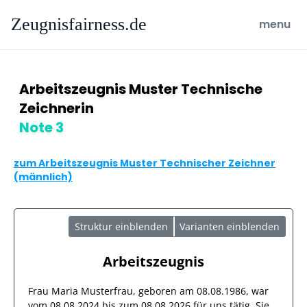
Zeugnisfairness.de
open ma
menu
Arbeitszeugnis Muster Technische
Zeichnerin
Note 3
zum Arbeitszeugnis Muster Technischer Zeichner
(männlich)
Struktur einblenden
Varianten einblenden
Arbeitszeugnis
Frau
Maria Musterfrau
, geboren am
08.08.1986
, war
vom
08.08.2024
bis zum
08.08.2026
für uns tätig. Sie