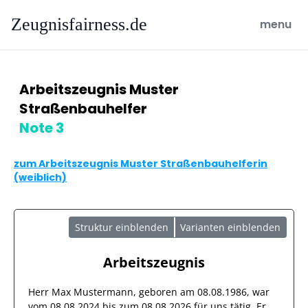
Zeugnisfairness.de
open ma
menu
Arbeitszeugnis Muster
Straßenbauhelfer
Note 3
zum Arbeitszeugnis Muster Straßenbauhelferin
(weiblich)
Struktur einblenden
Varianten einblenden
Arbeitszeugnis
Herr
Max Mustermann
, geboren am
08.08.1986
, war
vom
08.08.2024
bis zum
08.08.2026
für uns tätig. Er