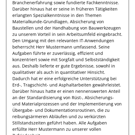
Branchenerfahrung
sowie
fundierte
Fachkenntnisse.
Darüber hinaus
hat
er
seine in früheren Tätigkeiten
erlangten Spezialkenntnisse
in den Themen
Materialkunde-Grundlagen, Absicherung von
Baustellen und der Handhabung von Bauwerkzeugen
zu unserem Vorteil
in sein Arbeitsumfeld eingebracht.
Den Umgang mit den relevanten
IT-Anwendungen
beherrscht
Herr
Mustermann
umfassend.
Seine
Aufgaben führte
er
zuverlässig
,
effizient
und
konzentriert sowie mit
Sorgfalt
und Selbstständigkeit
aus.
Deshalb
lieferte
er
gute
Ergebnisse, sowohl in
qualitativer als auch in quantitativer Hinsicht.
Dadurch
hat
er
eine erfolgreiche
Unterstützung bei
Erd-, Tragschicht- und Asphaltarbeiten
gewährleistet.
Darüber hinaus hatte er einen nennenswerten Anteil
an der Standardisierung von Rüst-, Absicherungs-
und Materialprozessen und der Implementierung von
Übergabe- und Dokumentationsroutinen, die zu
reibungsärmeren Abläufen und zu verkürzten
Stillstandszeiten geführt haben
.
Alle Aufgaben
erfüllte
Herr
Mustermann
zu unserer vollen