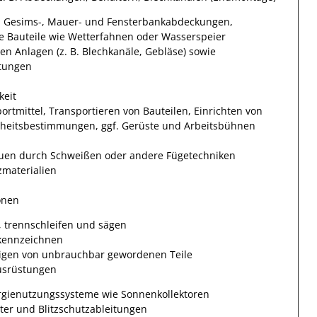
t, Gesims-, Mauer- und Fensterbankabdeckungen,
Bauteile wie Wetterfahnen oder Wasserspeier
n Anlagen (z. B. Blechkanäle, Gebläse) sowie
itungen
keit
rtmittel, Transportieren von Bauteilen, Einrichten von
rheitsbestimmungen, ggf. Gerüste und Arbeitsbühnen
uen durch Schweißen oder andere Fügetechniken
materialien
onen
, trennschleifen und sägen
kennzeichnen
rtigen von unbrauchbar gewordenen Teile
usrüstungen
rgienutzungssysteme wie Sonnenkollektoren
ter und Blitzschutzableitungen