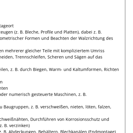
tageort
en (z. B. Bleche, Profile und Platten), dabei z. B.
geometrischer Formen und Beachten der Walzrichtung des
n mehrerer gleicher Teile mit kompliziertem Umriss
eiden, Trennschleifen, Scheren und Sägen auf das
ilen, z. B. durch Biegen, Warm- und Kaltumformen, Richten
en
nten
oder numerisch gesteuerte Maschinen, z. B.
u Baugruppen, z. B. verschweißen, nieten, löten, falzen,
 Schweißnähten, Durchführen von Korrosionsschutz und
. B. verzinken)
 z. B. Abdeckungen, Behältern, Blechkanälen (Endmontage)