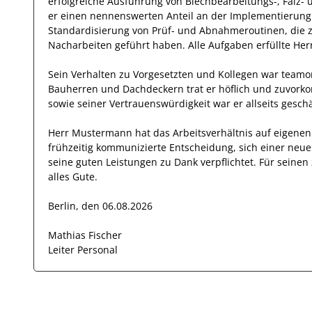
erfolgreiche
Ausführung von Blechbearbeitungs-, Falz-
er einen nennenswerten Anteil
an der Implementierung 
Standardisierung von Prüf- und Abnahmeroutinen, die 
Nacharbeiten geführt haben
.
Alle Aufgaben erfüllte
Her
Sein Verhalten zu
Vorgesetzten und Kollegen
war
teamor
Bauherren und Dachdeckern
trat
er
höflich und zuvork
sowie seiner Vertrauenswürdigkeit
war er allseits
geschä
Herr
Mustermann
hat das Arbeitsverhältnis auf eigen
frühzeitig kommunizierte Entscheidung, sich einer neu
seine
guten
Leistungen zu Dank verpflichtet. Für sein
alles Gute.
Berlin, den 06.08.2026
Mathias Fischer
Leiter Personal