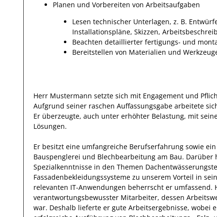
Planen und Vorbereiten von Arbeitsaufgaben
Lesen technischer Unterlagen, z. B. Entwürf
Installationspläne, Skizzen, Arbeitsbeschre
Beachten detaillierter fertigungs- und mon
Bereitstellen von Materialien und Werkzeug
Herr
Mustermann
setzte sich mit
Engagement und Pflic
Aufgrund seiner raschen Auffassungsgabe arbeitete
sic
Er
überzeugte, auch unter erhöhter Belastung, mit sei
Lösungen.
Er
besitzt eine umfangreiche
Berufserfahrung
sowie ein
Bauspenglerei und Blechbearbeitung am Bau
.
Darüber 
Spezialkenntnisse
in den Themen Dachentwässerungstec
Fassadenbekleidungssysteme
zu unserem Vorteil
in sei
relevanten
IT-Anwendungen
beherrscht
er
umfassend.
verantwortungsbewusster
Mitarbeiter, dessen Arbeitsw
war.
Deshalb
lieferte
er
gute
Arbeitsergebnisse
, wobei 