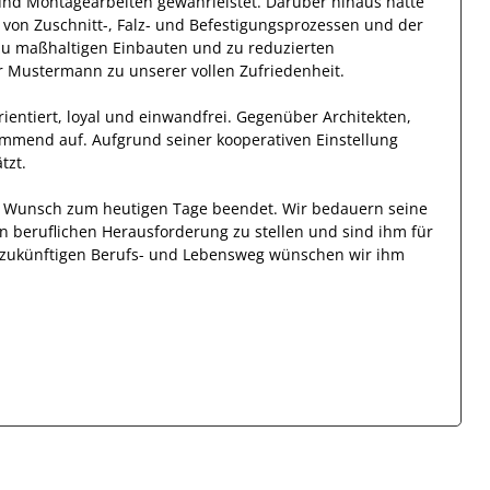
 und Montagearbeiten
gewährleistet. Darüber hinaus hatte
von Zuschnitt-, Falz- und Befestigungsprozessen und der
zu maßhaltigen Einbauten und zu reduzierten
r
Mustermann
zu unserer vollen Zufriedenheit.
ientiert, loyal und
einwandfrei
. Gegenüber
Architekten,
ommend auf. Aufgrund seiner
kooperativen Einstellung
tzt
.
en Wunsch zum heutigen Tage beendet.
Wir bedauern seine
en beruflichen Herausforderung zu stellen und sind
ihm
für
en zukünftigen Berufs- und Lebensweg wünschen wir
ihm