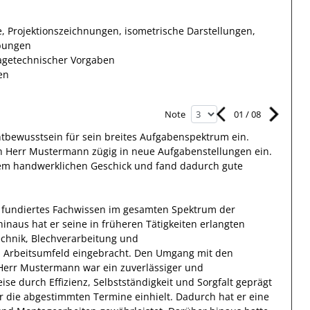
e, Projektionszeichnungen, isometrische Darstellungen,
ibungen
tagetechnischer Vorgaben
en
01
/
08
Note
htbewusstsein
für sein breites
Aufgabenspektrum
ein.
h Herr
Mustermann
zügig in neue Aufgabenstellungen ein.
nem handwerklichen Geschick und fand
dadurch
gute
 fundiertes Fachwissen
im gesamten Spektrum der
hinaus
hat
er
seine in früheren Tätigkeiten erlangten
hnik, Blechverarbeitung und
n Arbeitsumfeld eingebracht.
Den Umgang mit den
Herr
Mustermann
war ein zuverlässiger
und
eise durch
Effizienz
,
Selbstständigkeit
und
Sorgfalt
geprägt
er die abgestimmten Termine einhielt.
Dadurch
hat
er
eine