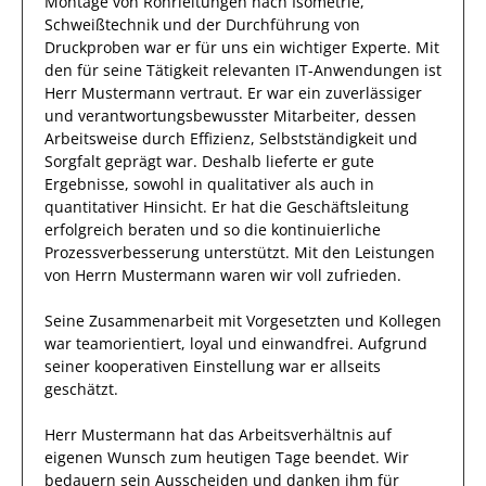
Montage von Rohrleitungen nach Isometrie,
Schweißtechnik und der Durchführung von
Druckproben
war
er
für uns ein wichtiger Experte.
Mit
den
für seine Tätigkeit
relevanten
IT-Anwendungen
ist
Herr
Mustermann
vertraut.
Er
war ein zuverlässiger
und verantwortungsbewusster
Mitarbeiter, dessen
Arbeitsweise durch
Effizienz
,
Selbstständigkeit
und
Sorgfalt
geprägt
war.
Deshalb
lieferte
er
gute
Ergebnisse, sowohl in qualitativer als auch in
quantitativer Hinsicht.
Er
hat die Geschäftsleitung
erfolgreich
beraten und so die kontinuierliche
Prozessverbesserung
unterstützt.
Mit den Leistungen
von Herrn
Mustermann
waren wir voll zufrieden.
Seine Zusammenarbeit mit
Vorgesetzten und Kollegen
war
teamorientiert, loyal und
einwandfrei
.
Aufgrund
seiner
kooperativen Einstellung
war er allseits
geschätzt
.
Herr
Mustermann
hat das Arbeitsverhältnis auf
eigenen Wunsch zum heutigen Tage beendet.
Wir
bedauern sein Ausscheiden und danken ihm für