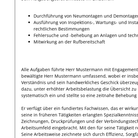
Durchführung von Neumontagen und Demontage
Ausführung von Inspektions-, Wartungs- und Ins
rechtlichen Bestimmungen
Fehlersuche und -behebung an Anlagen und tech
Mitwirkung an der Rufbereitschaft
Alle Aufgaben führte Herr
Mustermann
mit
Engagement 
bewältigte
Herr
Mustermann
umfassend
,
wobei er insb
Verständnis und sein handwerkliches Geschick überzeu
dazu, unter erhöhter Arbeitsbelastung die Übersicht zu
systematisch
ein und stellte so eine zeitnahe Behebung 
Er
verfügt über ein fundiertes Fachwissen, das er wirku
seine in früheren Tätigkeiten erlangten Spezialkenntnis
Zeichnungen, Druckprüfungen und der Verbindungstech
Arbeitsumfeld eingebracht.
Mit den
für seine Tätigkeit
r
Seine Arbeitsweise zeichnete sich durch
Effizienz
,
Sorgfa