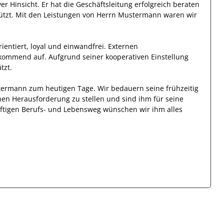
ver Hinsicht.
Er
hat die Geschäftsleitung
erfolgreich
beraten
ützt.
Mit den Leistungen von Herrn
Mustermann
waren wir
ientiert, loyal und
einwandfrei
.
Externen
rkommend auf.
Aufgrund seiner
kooperativen Einstellung
tzt
.
termann
zum heutigen Tage.
Wir bedauern seine frühzeitig
hen Herausforderung zu stellen und sind
ihm
für seine
ünftigen Berufs- und Lebensweg wünschen wir
ihm
alles