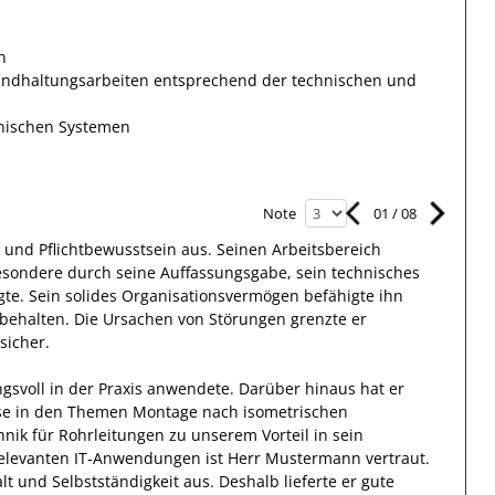
n
tandhaltungsarbeiten entsprechend der technischen und
nischen Systemen
01
/
08
Note
und Pflichtbewusstsein
aus.
Seinen Arbeitsbereich
esondere durch seine Auffassungsgabe, sein technisches
gte
. Sein solides Organisationsvermögen befähigte
ihn
 behalten.
Die Ursachen von Störungen grenzte
er
sicher.
ngsvoll in der Praxis anwendete.
Darüber hinaus
hat
er
se
in den Themen Montage nach isometrischen
nik für Rohrleitungen
zu unserem Vorteil
in sein
elevanten
IT-Anwendungen
ist
Herr
Mustermann
vertraut.
lt
und
Selbstständigkeit
aus.
Deshalb
lieferte
er
gute