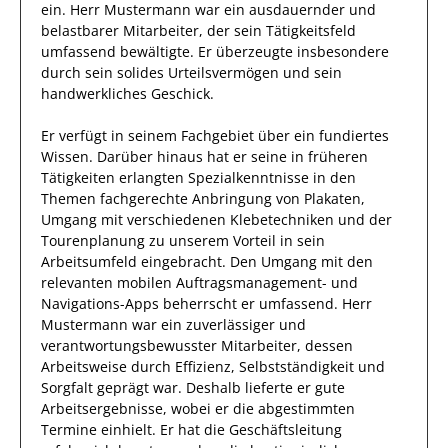
ein.
Herr
Mustermann
war ein ausdauernder und
belastbarer Mitarbeiter, der sein
Tätigkeitsfeld
umfassend
bewältigte
.
Er
überzeugte insbesondere
durch sein
solides Urteilsvermögen
und sein
handwerkliches Geschick.
Er
verfügt in seinem Fachgebiet über ein fundiertes
Wissen.
Darüber hinaus
hat
er
seine in früheren
Tätigkeiten erlangten Spezialkenntnisse
in den
Themen fachgerechte Anbringung von Plakaten,
Umgang mit verschiedenen Klebetechniken und der
Tourenplanung
zu unserem Vorteil
in sein
Arbeitsumfeld eingebracht.
Den Umgang mit den
relevanten
mobilen Auftragsmanagement- und
Navigations-Apps
beherrscht
er
umfassend.
Herr
Mustermann
war ein zuverlässiger
und
verantwortungsbewusster
Mitarbeiter, dessen
Arbeitsweise durch
Effizienz
,
Selbstständigkeit
und
Sorgfalt
geprägt
war.
Deshalb
lieferte
er
gute
Arbeitsergebnisse
, wobei er die abgestimmten
Termine einhielt.
Er
hat die Geschäftsleitung