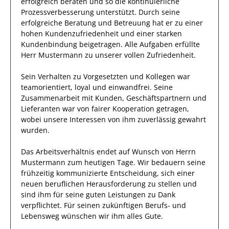
erfolgreich
beraten und so die kontinuierliche
Prozessverbesserung
unterstützt.
Durch seine
erfolgreiche
Beratung und Betreuung hat
er
zu einer
hohen
Kundenzufriedenheit und einer
starken
Kundenbindung
beigetragen.
Alle Aufgaben erfüllte
Herr
Mustermann
zu unserer vollen Zufriedenheit.
Sein Verhalten zu
Vorgesetzten und Kollegen
war
teamorientiert, loyal und
einwandfrei
. Seine
Zusammenarbeit mit Kunden, Geschäftspartnern und
Lieferanten war von fairer Kooperation getragen,
wobei unsere Interessen von
ihm
zuverlässig
gewahrt
wurden.
Das Arbeitsverhältnis endet auf Wunsch von Herrn
Mustermann
zum heutigen Tage.
Wir bedauern seine
frühzeitig kommunizierte Entscheidung, sich einer
neuen beruflichen Herausforderung zu stellen und
sind
ihm
für seine
guten
Leistungen zu Dank
verpflichtet. Für seinen zukünftigen Berufs- und
Lebensweg wünschen wir
ihm
alles Gute.