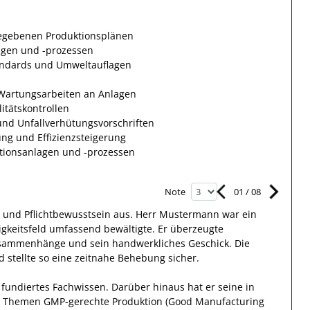
gegebenen Produktionsplänen
gen und -prozessen
tandards und Umweltauflagen
n
Wartungsarbeiten an Anlagen
tätskontrollen
 und Unfallverhütungsvorschriften
g und Effizienzsteigerung
tionsanlagen und -prozessen
01
/
08
Note
und Pflichtbewusstsein
aus.
Herr
Mustermann
war ein
igkeitsfeld
umfassend
bewältigte
.
Er
überzeugte
Zusammenhänge
und sein handwerkliches Geschick.
Die
 stellte so eine zeitnahe Behebung sicher.
 fundiertes
Fachwissen
.
Darüber hinaus
hat
er
seine in
n Themen GMP-gerechte Produktion (Good Manufacturing