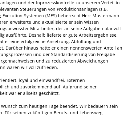
anlagen und der Inprozesskontrolle
zu unserem Vorteil
in
elevanten
Steuerungen von Produktionsanlagen (z.B.
g-Execution-Systemen (MES)
beherrscht
Herr
Mustermann
aren
erweiterte und aktualisierte
er
sein Wissen
ungsbewusster Mitarbeiter, der
an seine Aufgaben planvoll
ig ausführte
.
Deshalb
lieferte
er
gute
Arbeitsergebnisse
,
at
er
eine erfolgreiche
Ansetzung, Abfüllung und
et. Darüber hinaus hatte er einen nennenswerten Anteil
an
gungsprozessen und der Standardisierung von Freigabe-
Chargennachweisen und zu reduzierten Abweichungen
ann
waren wir voll zufrieden.
ientiert, loyal und
einwandfrei
.
Externen
flich und zuvorkommend auf.
Aufgrund seiner
keit
war er allseits
geschätzt
.
en Wunsch zum heutigen Tage beendet.
Wir bedauern sein
n. Für seinen zukünftigen Berufs- und Lebensweg