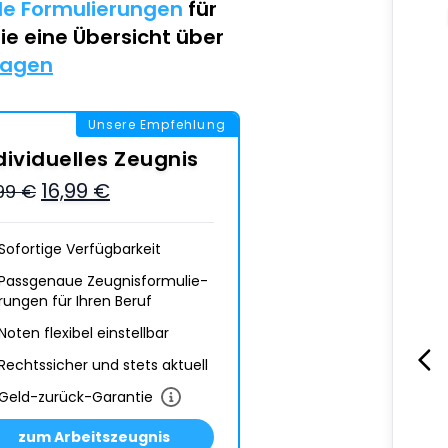
lle Formulierungen
für
Sie eine Übersicht über
lagen
Unsere Empfehlung
dividuelles Zeugnis
16,99 €
,99 €
Sofortige Verfügbarkeit
Passgenaue Zeugnis­formulie­
rungen für Ihren Beruf
Noten flexibel einstellbar
Rechtssicher und stets aktuell
Geld-zurück-Garantie
zum Arbeitszeugnis