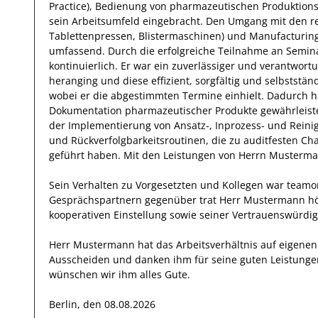
Practice), Bedienung von pharmazeutischen Produktions
sein Arbeitsumfeld eingebracht.
Den Umgang mit den r
Tablettenpressen, Blistermaschinen) und Manufacturin
umfassend.
Durch die
erfolgreiche
Teilnahme an
Semin
kontinuierlich.
Er
war ein zuverlässiger und verantwort
heranging und diese
effizient
,
sorgfältig
und selbstständ
wobei er die abgestimmten Termine einhielt.
Dadurch
h
Dokumentation pharmazeutischer Produkte
gewährleist
der Implementierung von Ansatz-, Inprozess- und Reini
und Rückverfolgbarkeitsroutinen, die zu auditfesten 
geführt haben
.
Mit den Leistungen von Herrn
Musterm
Sein Verhalten zu
Vorgesetzten und Kollegen
war
teamor
Gesprächspartnern
gegenüber trat
Herr
Mustermann
hö
kooperativen Einstellung
sowie seiner Vertrauenswürdig
Herr
Mustermann
hat das Arbeitsverhältnis auf eigen
Ausscheiden und danken ihm für seine guten Leistunge
wünschen wir
ihm
alles Gute.
Berlin, den 08.08.2026