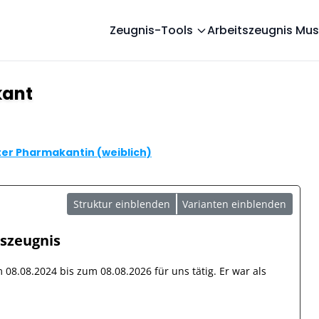
Zeugnis-Tools
Arbeitszeugnis Mus
kant
er Pharmakantin (weiblich)
Struktur einblenden
Varianten einblenden
tszeugnis
om
08.08.2024
bis zum
08.08.2026
für uns tätig. Er war als