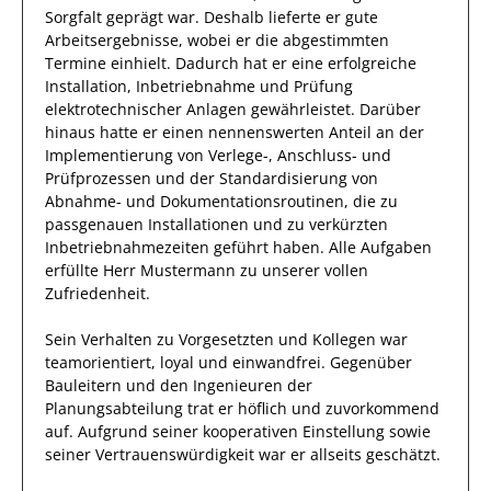
Sorgfalt
geprägt
war.
Deshalb
lieferte
er
gute
Arbeitsergebnisse
, wobei er die abgestimmten
Termine einhielt.
Dadurch
hat
er
eine erfolgreiche
Installation, Inbetriebnahme und Prüfung
elektrotechnischer Anlagen
gewährleistet. Darüber
hinaus hatte er einen nennenswerten Anteil
an der
Implementierung von Verlege-, Anschluss- und
Prüfprozessen und der Standardisierung von
Abnahme- und Dokumentationsroutinen, die zu
passgenauen Installationen und zu verkürzten
Inbetriebnahmezeiten geführt haben
.
Alle Aufgaben
erfüllte
Herr
Mustermann
zu unserer vollen
Zufriedenheit.
Sein Verhalten zu
Vorgesetzten und Kollegen
war
teamorientiert, loyal und
einwandfrei
. Gegenüber
Bauleitern und den Ingenieuren der
Planungsabteilung
trat
er
höflich und zuvorkommend
auf. Aufgrund seiner
kooperativen Einstellung
sowie
seiner Vertrauenswürdigkeit
war er allseits
geschätzt
.