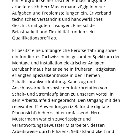
ein.
Aufgrund seiner raschen Auffassungsgabe
arbeitete
sich Herr
Mustermann
zügig in
neue
Aufgaben und Problemstellungen
ein.
Er
verband
technisches Verständnis und handwerkliches
Geschick mit guten Lösungen
. Eine solide
Belastbarkeit und Flexibilität runden sein
Qualifikationsprofil ab.
Er
besitzt eine umfangreiche
Berufserfahrung
sowie
ein fundiertes Fachwissen
im gesamten Spektrum der
Montage und Installation elektrischer Anlagen
.
Darüber hinaus
hat
er
seine in früheren Tätigkeiten
erlangten Spezialkenntnisse
in den Themen
Schaltschrankverdrahtung, Kabelzug und
Anschlussarbeiten sowie der Interpretation von
Schalt- und Stromlaufplänen
zu unserem Vorteil
in
sein Arbeitsumfeld eingebracht.
Den Umgang mit den
relevanten
IT-Anwendungen (z.B. für die digitale
Planansicht)
beherrscht
er
umfassend.
Herr
Mustermann
war ein zuverlässiger
und
verantwortungsbewusster
Mitarbeiter, dessen
Arbeitsweise durch
Effizienz
,
Selbstständigkeit
und