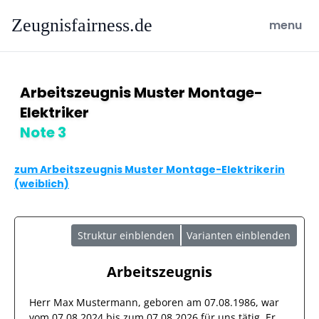
Zeugnisfairness.de
open ma
menu
Arbeitszeugnis Muster Montage-
Elektriker
Note 3
zum Arbeitszeugnis Muster Montage-Elektrikerin
(weiblich)
Struktur einblenden
Varianten einblenden
Arbeitszeugnis
Herr
Max Mustermann
, geboren am
07.08.1986
, war
vom
07.08.2024
bis zum
07.08.2026
für uns tätig. Er