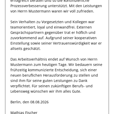
erfolgreich
beraten und so die kontinuierliche
Prozessverbesserung
unterstützt.
Mit den Leistungen
von Herrn
Mustermann
waren wir voll zufrieden.
Sein Verhalten zu
Vorgesetzten und Kollegen
war
teamorientiert, loyal und
einwandfrei
.
Externen
Gesprächspartnern
gegenüber trat
er
höflich und
zuvorkommend auf.
Aufgrund seiner
kooperativen
Einstellung
sowie seiner Vertrauenswürdigkeit
war er
allseits
geschätzt
.
Das Arbeitsverhältnis endet auf Wunsch von Herrn
Mustermann
zum heutigen Tage.
Wir bedauern seine
frühzeitig kommunizierte Entscheidung, sich einer
neuen beruflichen Herausforderung zu stellen und
sind
ihm
für seine
guten
Leistungen zu Dank
verpflichtet. Für seinen zukünftigen Berufs- und
Lebensweg wünschen wir
ihm
alles Gute.
Berlin, den 08.08.2026
Mathias Fischer