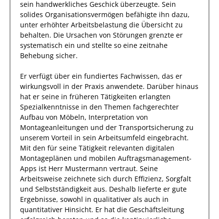
sein handwerkliches Geschick überzeugte
. Sein
solides Organisationsvermögen befähigte
ihn
dazu,
unter erhöhter Arbeitsbelastung die Übersicht zu
behalten.
Die Ursachen von Störungen grenzte
er
systematisch
ein und stellte so eine zeitnahe
Behebung sicher.
Er
verfügt über ein fundiertes Fachwissen, das er
wirkungsvoll in der Praxis anwendete.
Darüber hinaus
hat
er
seine in früheren Tätigkeiten erlangten
Spezialkenntnisse
in den Themen fachgerechter
Aufbau von Möbeln, Interpretation von
Montageanleitungen und der Transportsicherung
zu
unserem Vorteil
in sein Arbeitsumfeld eingebracht.
Mit den
für seine Tätigkeit
relevanten
digitalen
Montageplänen und mobilen Auftragsmanagement-
Apps
ist
Herr
Mustermann
vertraut.
Seine
Arbeitsweise zeichnete sich durch
Effizienz
,
Sorgfalt
und
Selbstständigkeit
aus.
Deshalb
lieferte
er
gute
Ergebnisse, sowohl in qualitativer als auch in
quantitativer Hinsicht.
Er
hat die Geschäftsleitung