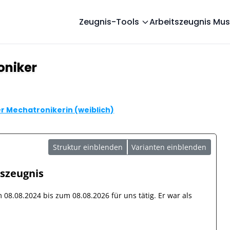
Zeugnis-Tools
Arbeitszeugnis Mus
oniker
r Mechatronikerin (weiblich)
Struktur einblenden
Varianten einblenden
tszeugnis
om
08.08.2024
bis zum
08.08.2026
für uns tätig. Er war als