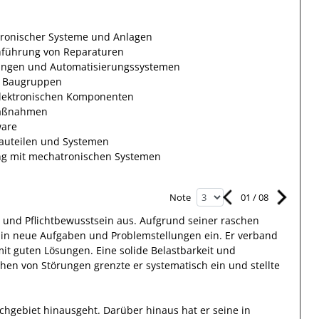
tronischer Systeme und Anlagen
hführung von Reparaturen
ungen und Automatisierungssystemen
d Baugruppen
 elektronischen Komponenten
maßnahmen
ware
auteilen und Systemen
g mit mechatronischen Systemen
01
/
08
Note
und Pflichtbewusstsein
aus.
Aufgrund seiner raschen
 in
neue Aufgaben und Problemstellungen
ein.
Er
verband
mit guten Lösungen
. Eine solide Belastbarkeit und
chen von Störungen grenzte
er
systematisch
ein und stellte
achgebiet hinausgeht.
Darüber hinaus
hat
er
seine in