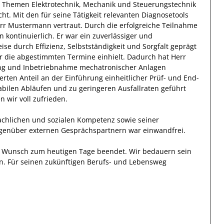
n Themen Elektrotechnik, Mechanik und Steuerungstechnik
cht.
Mit den
für seine Tätigkeit
relevanten
Diagnosetools
rr
Mustermann
vertraut.
Durch die
erfolgreiche
Teilnahme
en
kontinuierlich.
Er
war ein zuverlässiger
und
eise durch
Effizienz
,
Selbstständigkeit
und
Sorgfalt
geprägt
er die abgestimmten Termine einhielt.
Dadurch
hat
Herr
g und Inbetriebnahme mechatronischer Anlagen
erten Anteil
an der Einführung einheitlicher Prüf- und End-
abilen Abläufen und zu geringeren Ausfallraten geführt
 wir voll zufrieden.
fachlichen und sozialen Kompetenz
sowie seiner
gegenüber
externen Gesprächspartnern
war einwandfrei.
en Wunsch zum heutigen Tage beendet.
Wir bedauern sein
n. Für seinen zukünftigen Berufs- und Lebensweg