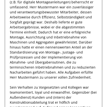
(z.B. für digitale Montageanleitungen)
beherrscht
er
umfassend.
Herr
Mustermann
war ein zuverlässiger
und verantwortungsbewusster
Mitarbeiter, dessen
Arbeitsweise durch
Effizienz
,
Selbstständigkeit
und
Sorgfalt
geprägt
war.
Deshalb
lieferte
er
gute
Arbeitsergebnisse
, wobei er die abgestimmten
Termine einhielt.
Dadurch
hat
er
eine erfolgreiche
Montage, Ausrichtung und Inbetriebnahme von
Maschinen und Aggregaten
gewährleistet. Darüber
hinaus hatte er einen nennenswerten Anteil
an der
Standardisierung von Montage-, Justage- und
Prüfprozessen und der Implementierung von
Abnahme- und Übergaberoutinen, die zu
terminsicheren Inbetriebnahmen und zu reduzierten
Nacharbeiten geführt haben
.
Alle Aufgaben erfüllte
Herr
Mustermann
zu unserer vollen Zufriedenheit.
Sein Verhalten zu
Vorgesetzten und Kollegen
war
teamorientiert, loyal und
einwandfrei
. Gegenüber
(bei
Außendienst) Kunden und (intern) der
Konstruktionsabteilung
trat
er
höflich und