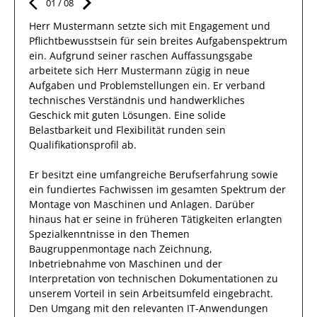
01
/
08
Herr
Mustermann
setzte sich mit
Engagement und
Pflichtbewusstsein
für sein breites
Aufgabenspektrum
ein.
Aufgrund seiner raschen Auffassungsgabe
arbeitete
sich Herr
Mustermann
zügig in
neue
Aufgaben und Problemstellungen
ein.
Er
verband
technisches Verständnis und handwerkliches
Geschick mit guten Lösungen
. Eine solide
Belastbarkeit und Flexibilität runden sein
Qualifikationsprofil ab.
Er
besitzt eine umfangreiche
Berufserfahrung
sowie
ein fundiertes Fachwissen
im gesamten Spektrum der
Montage von Maschinen und Anlagen
.
Darüber
hinaus
hat
er
seine in früheren Tätigkeiten erlangten
Spezialkenntnisse
in den Themen
Baugruppenmontage nach Zeichnung,
Inbetriebnahme von Maschinen und der
Interpretation von technischen Dokumentationen
zu
unserem Vorteil
in sein Arbeitsumfeld eingebracht.
Den Umgang mit den relevanten
IT-Anwendungen