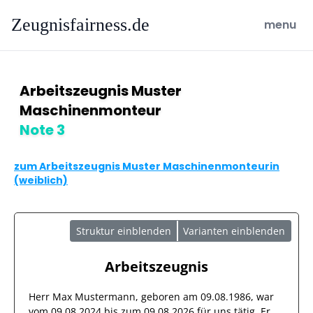
Zeugnisfairness.de
open ma
menu
Arbeitszeugnis Muster
Maschinenmonteur
Note 3
zum Arbeitszeugnis Muster Maschinenmonteurin
(weiblich)
Struktur einblenden
Varianten einblenden
Arbeitszeugnis
Herr
Max Mustermann
, geboren am
09.08.1986
, war
vom
09.08.2024
bis zum
09.08.2026
für uns tätig. Er