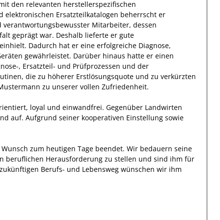
it den relevanten
herstellerspezifischen
 elektronischen Ersatzteilkatalogen
beherrscht
er
 verantwortungsbewusster
Mitarbeiter, dessen
falt
geprägt
war.
Deshalb
lieferte
er
gute
inhielt.
Dadurch
hat
er
eine erfolgreiche
Diagnose,
Geräten
gewährleistet. Darüber hinaus hatte er einen
ose-, Ersatzteil- und Prüfprozessen und der
tinen, die zu höherer Erstlösungsquote und zu verkürzten
Mustermann
zu unserer vollen Zufriedenheit.
ientiert, loyal und
einwandfrei
. Gegenüber
Landwirten
nd auf. Aufgrund seiner
kooperativen Einstellung
sowie
en Wunsch zum heutigen Tage beendet.
Wir bedauern seine
en beruflichen Herausforderung zu stellen und sind
ihm
für
en zukünftigen Berufs- und Lebensweg wünschen wir
ihm