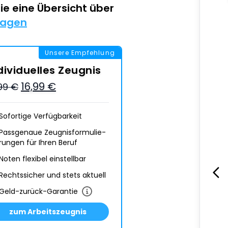
Sie eine Übersicht über
lagen
Unsere Empfehlung
dividuelles Zeugnis
16,99 €
,99 €
Sofortige Verfügbarkeit
Passgenaue Zeugnis­formulie­
rungen für Ihren Beruf
Noten flexibel einstellbar
Rechtssicher und stets aktuell
Geld-zurück-Garantie
zum Arbeitszeugnis