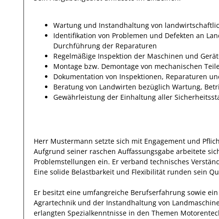
Wartung und Instandhaltung von landwirtschaftl
Identifikation von Problemen und Defekten an L
Durchführung der Reparaturen
Regelmäßige Inspektion der Maschinen und Gerät
Montage bzw. Demontage von mechanischen Teile
Dokumentation von Inspektionen, Reparaturen u
Beratung von Landwirten bezüglich Wartung, Bet
Gewährleistung der Einhaltung aller Sicherheitss
Herr
Mustermann
setzte sich mit
Engagement und Pflic
Aufgrund seiner raschen Auffassungsgabe arbeitete
sic
Problemstellungen
ein.
Er
verband technisches Verständ
Eine solide Belastbarkeit und Flexibilität runden sein Qua
Er
besitzt eine umfangreiche
Berufserfahrung
sowie ein
Agrartechnik und der Instandhaltung von Landmaschin
erlangten Spezialkenntnisse
in den Themen Motorentech