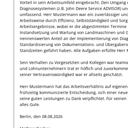
Vorteil
in sein Arbeitsumfeld eingebracht.
Den Umgang m
Diagnosesystemen (z.B. John Deere Service ADVISOR) und
umfassend.
Herr
Mustermann
war ein zuverlässiger
und
Arbeitsweise durch
Effizienz
,
Selbstständigkeit
und
Sorg
Arbeitsergebnisse
, wobei er die abgestimmten Termine e
Instandsetzung und Wartung von Landmaschinen und 
nennenswerten Anteil
an der Implementierung von Diagn
Standardisierung von Dokumentations- und Übergaberou
Standzeiten geführt haben
.
Alle Aufgaben erfüllte
Herr
Sein Verhalten zu
Vorgesetzten und Kollegen
war
teamor
und Lohnunternehmern
trat
er
höflich und zuvorkomme
seiner Vertrauenswürdigkeit
war er allseits
geschätzt
.
Herr
Mustermann
hat das Arbeitsverhältnis auf eigen
frühzeitig kommunizierte Entscheidung, sich einer neu
seine
guten
Leistungen zu Dank verpflichtet. Für sein
alles Gute.
Berlin, den 08.08.2026