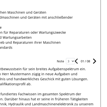
ichen Maschinen und Geräten
andmaschinen und Geräten mit anschließender
e
n für Reparaturen oder Wartungszwecke
nd Wartungsarbeiten
rieb und Reparaturen ihrer Maschinen
tandards
01
/
08
Note
htbewusstsein
für sein breites
Aufgabenspektrum
ein.
h Herr
Mustermann
zügig in
neue Aufgaben und
nis und handwerkliches Geschick mit guten Lösungen
.
lifikationsprofil ab.
 fundiertes Fachwissen
im gesamten Spektrum der
en
.
Darüber hinaus
hat
er
seine in früheren Tätigkeiten
nik, Hydraulik und Landmaschinenelektronik
zu unserem