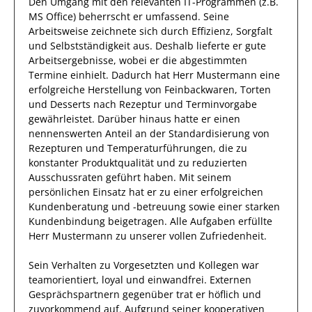
Den Umgang mit den relevanten
IT-Programmen (z.B.
MS Office)
beherrscht
er
umfassend.
Seine
Arbeitsweise zeichnete sich durch
Effizienz
,
Sorgfalt
und
Selbstständigkeit
aus.
Deshalb
lieferte
er
gute
Arbeitsergebnisse
, wobei er die abgestimmten
Termine einhielt.
Dadurch
hat
Herr
Mustermann
eine
erfolgreiche
Herstellung von Feinbackwaren, Torten
und Desserts nach Rezeptur und Terminvorgabe
gewährleistet. Darüber hinaus hatte er einen
nennenswerten Anteil
an der Standardisierung von
Rezepturen und Temperaturführungen, die zu
konstanter Produktqualität und zu reduzierten
Ausschussraten geführt haben
.
Mit seinem
persönlichen Einsatz hat er zu einer
erfolgreichen
Kundenberatung und -betreuung sowie einer
starken
Kundenbindung beigetragen.
Alle Aufgaben erfüllte
Herr
Mustermann
zu unserer vollen Zufriedenheit.
Sein Verhalten zu
Vorgesetzten und Kollegen
war
teamorientiert, loyal und
einwandfrei
.
Externen
Gesprächspartnern
gegenüber trat
er
höflich und
zuvorkommend auf.
Aufgrund seiner
kooperativen