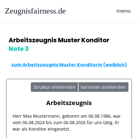
Zeugnisfairness.de
open ma
menu
Arbeitszeugnis Muster Konditor
Note 3
zum Arbeitszeugnis Muster Konditorin (weiblich)
Struktur einblenden
Varianten einblenden
Arbeitszeugnis
Herr
Max Mustermann
, geboren am
06.08.1986
, war
vom
06.08.2024
bis zum
06.08.2026
für uns tätig. Er
war als
Konditor
eingesetzt.