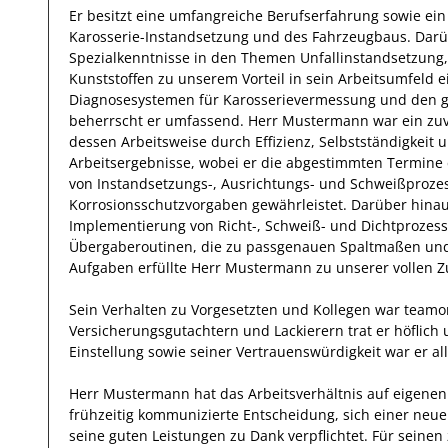
Er
besitzt eine umfangreiche
Berufserfahrung
sowie ein
Karosserie-Instandsetzung und des Fahrzeugbaus
.
Darü
Spezialkenntnisse
in den Themen Unfallinstandsetzung,
Kunststoffen
zu unserem Vorteil
in sein Arbeitsumfeld 
Diagnosesystemen für Karosserievermessung und den g
beherrscht
er
umfassend.
Herr
Mustermann
war ein zu
dessen Arbeitsweise durch
Effizienz
,
Selbstständigkeit
u
Arbeitsergebnisse
, wobei er die abgestimmten Termine e
von Instandsetzungs-, Ausrichtungs- und Schweißproz
Korrosionsschutzvorgaben
gewährleistet. Darüber hina
Implementierung von Richt-, Schweiß- und Dichtprozess
Übergaberoutinen, die zu passgenauen Spaltmaßen und
Aufgaben erfüllte
Herr
Mustermann
zu unserer vollen Z
Sein Verhalten zu
Vorgesetzten und Kollegen
war
teamor
Versicherungsgutachtern und Lackierern
trat
er
höflich
Einstellung
sowie seiner Vertrauenswürdigkeit
war er al
Herr
Mustermann
hat das Arbeitsverhältnis auf eigen
frühzeitig kommunizierte Entscheidung, sich einer neu
seine
guten
Leistungen zu Dank verpflichtet. Für sein