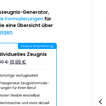
szeugnis-Generator
,
lle Formulierungen
für
Sie eine Übersicht über
lagen
Unsere Empfehlung
dividuelles Zeugnis
16,99 €
,99 €
Sofortige Verfügbarkeit
Passgenaue Zeugnis­formulie­
rungen für Ihren Beruf
Noten flexibel einstellbar
Rechtssicher und stets aktuell