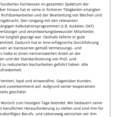
 fundiertes Fachwissen
im gesamten Spektrum der
ber hinaus
hat
er
seine in früheren Tätigkeiten erlangten
 Richtbankarbeiten und der Bearbeitung von Blechen und
eingebracht.
Den Umgang mit den relevanten
ängigen Kalkulationsprogrammen (z.B. Audatex, DAT)
verlässiger
und verantwortungsbewusster
Mitarbeiter,
nd
Sorgfalt
geprägt
war.
Deshalb
lieferte
er
gute
inhielt.
Dadurch
hat
er
eine erfolgreiche
Durchführung
essen an Karosserien gemäß Vermessungs- und
us hatte er einen nennenswerten Anteil
an der
en und der Standardisierung von Prüf- und
 zu reduzierten Nacharbeiten geführt haben
.
Alle
ufriedenheit.
ientiert, loyal und
einwandfrei
. Gegenüber
Kunden,
 und zuvorkommend auf. Aufgrund seiner
kooperativen
lseits
geschätzt
.
en Wunsch zum heutigen Tage beendet.
Wir bedauern seine
en beruflichen Herausforderung zu stellen und sind
ihm
für
en zukünftigen Berufs- und Lebensweg wünschen wir
ihm