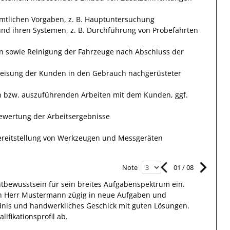
tlichen Vorgaben, z. B. Hauptuntersuchung
d ihren Systemen, z. B. Durchführung von Probefahrten
n sowie Reinigung der Fahrzeuge nach Abschluss der
weisung der Kunden in den Gebrauch nachgerüsteter
 bzw. auszuführenden Arbeiten mit dem Kunden, ggf.
Bewertung der Arbeitsergebnisse
Bereitstellung von Werkzeugen und Messgeräten
01
/
08
Note
htbewusstsein
für sein breites
Aufgabenspektrum
ein.
h Herr
Mustermann
zügig in
neue Aufgaben und
nis und handwerkliches Geschick mit guten Lösungen
.
lifikationsprofil ab.