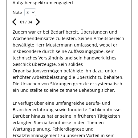
Aufgabenspektrum
engagiert.
Note
01
/
04
Zudem war er bei Bedarf bereit, Überstunden und
Wochenendeinsätze zu leisten.
Seinen Arbeitsbereich
bewältigte
Herr
Mustermann
umfassend
,
wobei er
insbesondere durch seine Auffassungsgabe, sein
technisches Verständnis und sein handwerkliches
Geschick überzeugte
. Sein solides
Organisationsvermögen befähigte
ihn
dazu, unter
erhöhter Arbeitsbelastung die Übersicht zu behalten.
Die Ursachen von Störungen grenzte
er
systematisch
ein und stellte so eine zeitnahe Behebung sicher.
Er
verfügt über eine
umfangreiche
Berufs- und
Branchenerfahrung
sowie
fundierte
Fachkenntnisse.
Darüber hinaus
hat
er
seine in früheren Tätigkeiten
erlangten Spezialkenntnisse
in den Themen
Wartungsplanung, Fehlerdiagnose und
Ersatzteilmanagement
zu unserem Vorteil
in sein