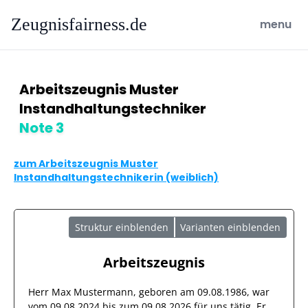
Zeugnisfairness.de
open ma
menu
Arbeitszeugnis Muster
Instandhaltungstechniker
Note 3
zum Arbeitszeugnis Muster
Instandhaltungstechnikerin (weiblich)
Struktur einblenden
Varianten einblenden
Arbeitszeugnis
Herr
Max Mustermann
, geboren am
09.08.1986
, war
vom
09.08.2024
bis zum
09.08.2026
für uns tätig. Er