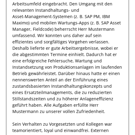
Arbeitsumfeld eingebracht.
Den Umgang mit den
relevanten
Instandhaltungs‑ und
Asset‑Management‑Systemen (z. B. SAP PM, IBM
Maximo) und mobilen Wartungs‑Apps (z. B. SAP Asset
Manager, Fieldcode)
beherrscht
Herr
Mustermann
umfassend.
Wir konnten uns
daher
auf
sein
effizientes
und
sorgfältiges
Vorgehen
verlassen.
Deshalb
lieferte
er
gute
Arbeitsergebnisse
, wobei er
die abgestimmten Termine einhielt.
Dadurch
hat
er
eine erfolgreiche
Fehlersuche, Wartung und
Instandsetzung von Produktionsanlagen im laufenden
Betrieb
gewährleistet. Darüber hinaus hatte er einen
nennenswerten Anteil
an der Einführung eines
zustandsbasierten Instandhaltungskonzepts und
eines Ersatzteilmanagements, die zu reduzierten
Stillstandszeiten und zu höherer Anlageneffizienz
geführt haben
.
Alle Aufgaben erfüllte
Herr
Mustermann
zu unserer vollen Zufriedenheit.
Sein Verhalten zu
Vorgesetzten und Kollegen
war
teamorientiert, loyal und
einwandfrei
.
Externen