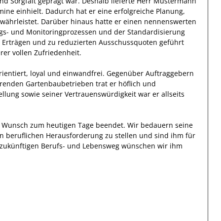
nd
Sorgfalt
geprägt
war.
Deshalb
lieferte
Herr
Mustermann
ine einhielt.
Dadurch
hat
er
eine erfolgreiche
Planung,
währleistet. Darüber hinaus hatte er einen nennenswerten
gs- und Monitoringprozessen und der Standardisierung
n Erträgen und zu reduzierten Ausschussquoten geführt
er vollen Zufriedenheit.
ientiert, loyal und
einwandfrei
. Gegenüber
Auftraggebern
hrenden Gartenbaubetrieben
trat
er
höflich und
ellung
sowie seiner Vertrauenswürdigkeit
war er allseits
en Wunsch zum heutigen Tage beendet.
Wir bedauern seine
en beruflichen Herausforderung zu stellen und sind
ihm
für
en zukünftigen Berufs- und Lebensweg wünschen wir
ihm