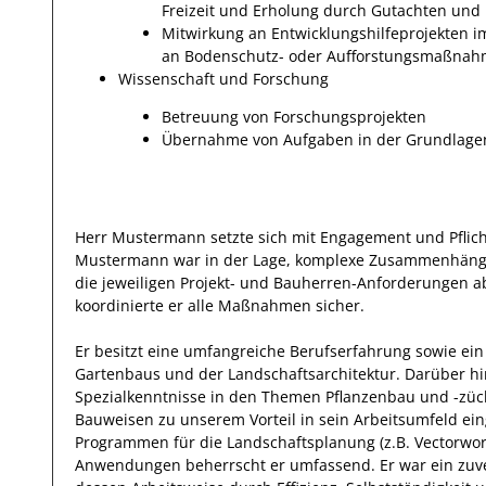
Freizeit und Erholung durch Gutachten und
Mitwirkung an Entwicklungshilfeprojekten
an Bodenschutz- oder Aufforstungsmaßna
Wissenschaft und Forschung
Betreuung von Forschungsprojekten
Übernahme von Aufgaben in der Grundlagen
Herr
Mustermann
setzte sich mit
Engagement und Pflic
Mustermann
war in der Lage, komplexe Zusammenhänge 
die jeweiligen Projekt- und Bauherren-Anforderungen a
koordinierte er alle Maßnahmen sicher.
Er
besitzt eine umfangreiche
Berufserfahrung
sowie ein
Gartenbaus und der Landschaftsarchitektur
.
Darüber h
Spezialkenntnisse
in den Themen Pflanzenbau und -züc
Bauweisen
zu unserem Vorteil
in sein Arbeitsumfeld ei
Programmen für die Landschaftsplanung (z.B. Vectorwo
Anwendungen
beherrscht
er
umfassend.
Er
war ein zuv