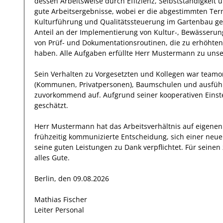
dessen Arbeitsweise durch
Effizienz
,
Selbstständigkeit
u
gute
Arbeitsergebnisse
, wobei er die abgestimmten Term
Kulturführung und Qualitätssteuerung im Gartenbau
ge
Anteil
an der Implementierung von Kultur-, Bewässerun
von Prüf- und Dokumentationsroutinen, die zu erhöhte
haben
.
Alle Aufgaben erfüllte
Herr
Mustermann
zu unser
Sein Verhalten zu
Vorgesetzten und Kollegen
war
teamor
(Kommunen, Privatpersonen), Baumschulen und ausfü
zuvorkommend auf. Aufgrund seiner
kooperativen Einst
geschätzt
.
Herr
Mustermann
hat das Arbeitsverhältnis auf eigen
frühzeitig kommunizierte Entscheidung, sich einer neu
seine
guten
Leistungen zu Dank verpflichtet. Für sein
alles Gute.
Berlin, den 09.08.2026
Mathias Fischer
Leiter Personal