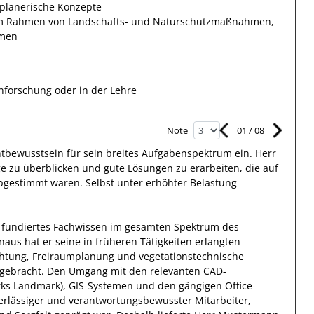
 planerische Konzepte
 im Rahmen von Landschafts- und Naturschutzmaßnahmen,
hmen
forschung oder in der Lehre
01
/
08
Note
htbewusstsein
für sein breites
Aufgabenspektrum
ein.
Herr
zu überblicken und gute Lösungen zu erarbeiten, die auf
bgestimmt waren. Selbst unter erhöhter Belastung
 fundiertes Fachwissen
im gesamten Spektrum des
inaus
hat
er
seine in früheren Tätigkeiten erlangten
htung, Freiraumplanung und vegetationstechnische
ngebracht.
Den Umgang mit den relevanten
CAD-
rks Landmark), GIS-Systemen und den gängigen Office-
erlässiger
und verantwortungsbewusster
Mitarbeiter,