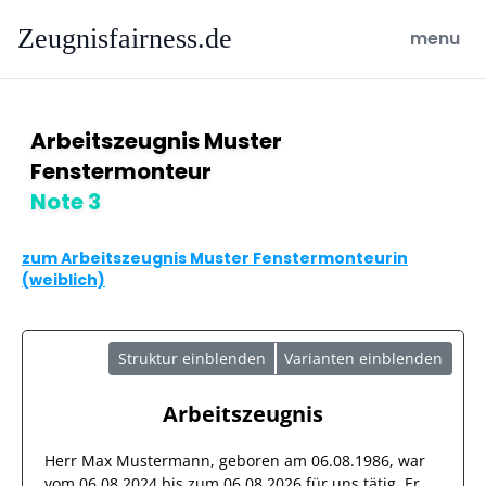
Zeugnisfairness.de
open ma
menu
Arbeitszeugnis Muster
Fenstermonteur
Note 3
zum Arbeitszeugnis Muster Fenstermonteurin
(weiblich)
Struktur einblenden
Varianten einblenden
Arbeitszeugnis
Herr
Max Mustermann
, geboren am
06.08.1986
, war
vom
06.08.2024
bis zum
06.08.2026
für uns tätig. Er