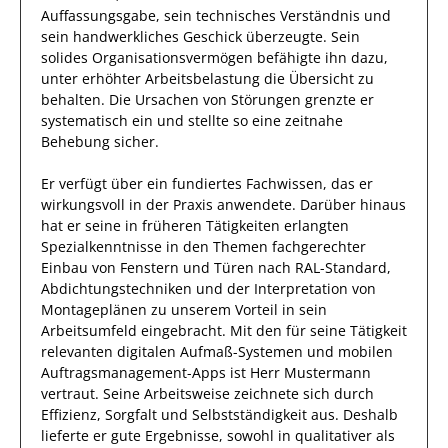
Auffassungsgabe, sein technisches Verständnis und
sein handwerkliches Geschick überzeugte
. Sein
solides Organisationsvermögen befähigte
ihn
dazu,
unter erhöhter Arbeitsbelastung die Übersicht zu
behalten.
Die Ursachen von Störungen grenzte
er
systematisch
ein und stellte so eine zeitnahe
Behebung sicher.
Er
verfügt über ein fundiertes Fachwissen, das er
wirkungsvoll in der Praxis anwendete.
Darüber hinaus
hat
er
seine in früheren Tätigkeiten erlangten
Spezialkenntnisse
in den Themen fachgerechter
Einbau von Fenstern und Türen nach RAL-Standard,
Abdichtungstechniken und der Interpretation von
Montageplänen
zu unserem Vorteil
in sein
Arbeitsumfeld eingebracht.
Mit den
für seine Tätigkeit
relevanten
digitalen Aufmaß-Systemen und mobilen
Auftragsmanagement-Apps
ist
Herr
Mustermann
vertraut.
Seine Arbeitsweise zeichnete sich durch
Effizienz
,
Sorgfalt
und
Selbstständigkeit
aus.
Deshalb
lieferte
er
gute
Ergebnisse, sowohl in qualitativer als