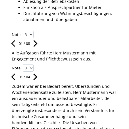
Ablesung der Betriebskosten
Funktion als Ansprechpartner für Mieter
Durchführung von Wohnungsbesichtigungen, -
abnahmen und -übergaben
Note
01
/
08
Alle Aufgaben führte Herr
Mustermann
mit
Engagement und Pflichtbewusstsein
aus.
Note
01
/
04
Zudem war er bei Bedarf bereit, Überstunden und
Wochenendeinsätze zu leisten.
Herr
Mustermann
war
ein ausdauernder und belastbarer Mitarbeiter, der
sein
Tätigkeitsfeld
umfassend
bewältigte
.
Er
überzeugte insbesondere durch sein
Verständnis für
technische Zusammenhänge
und sein
handwerkliches Geschick.
Die Ursachen von
Störungen grenzte
er
systematisch
ein und stellte so