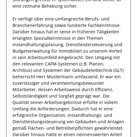
eine zeitnahe Behebung sicher.
Er
verfügt über eine
umfangreiche
Berufs- und
Branchenerfahrung
sowie
fundierte
Fachkenntnisse.
Darüber hinaus
hat
er
seine in früheren Tätigkeiten
erlangten Spezialkenntnisse
in den Themen
Instandhaltungsplanung, Dienstleistersteuerung und
Budgetverwaltung für Immobilien
zu unserem Vorteil
in sein Arbeitsumfeld eingebracht.
Den Umgang mit
den relevanten
CAFM-Systemen (z.B. Planon,
Archibus) und Systemen der Gebäudeleittechnik (GLT)
beherrscht
Herr
Mustermann
umfassend.
Er
war ein
zuverlässiger
und verantwortungsbewusster
Mitarbeiter, dessen Arbeitsweise durch
Effizienz
,
Selbstständigkeit
und
Sorgfalt
geprägt
war.
Die
Qualität seiner Arbeitsergebnisse erfüllte in vollem
Umfang die Anforderungen.
Dadurch
hat
er
eine
erfolgreiche
Organisation, Instandhaltungs- und
Dienstleistungssteuerung von Gebäuden und Anlagen
gemäß Flächen- und Betreiberpflichten
gewährleistet.
Darüber hinaus hatte er einen nennenswerten Anteil