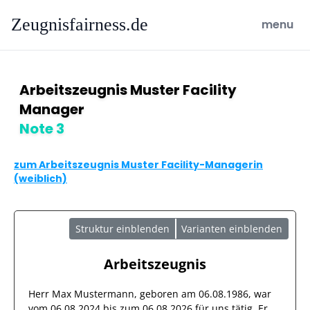
Zeugnisfairness.de
open ma
menu
Arbeitszeugnis Muster Facility
Manager
Note 3
zum Arbeitszeugnis Muster Facility-Managerin
(weiblich)
Struktur einblenden
Varianten einblenden
Arbeitszeugnis
Herr
Max Mustermann
, geboren am
06.08.1986
, war
vom
06.08.2024
bis zum
06.08.2026
für uns tätig. Er