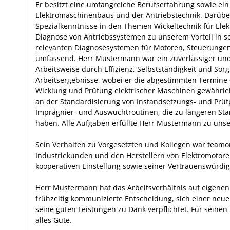
Er
besitzt eine umfangreiche
Berufserfahrung
sowie ein
Elektromaschinenbaus und der Antriebstechnik
.
Darübe
Spezialkenntnisse
in den Themen Wickeltechnik für Ele
Diagnose von Antriebssystemen
zu unserem Vorteil
in s
relevanten
Diagnosesystemen für Motoren, Steuerunge
umfassend.
Herr
Mustermann
war ein zuverlässiger
und
Arbeitsweise durch
Effizienz
,
Selbstständigkeit
und
Sorg
Arbeitsergebnisse
, wobei er die abgestimmten Termine e
Wicklung und Prüfung elektrischer Maschinen
gewährlei
an der Standardisierung von Instandsetzungs- und Prü
Imprägnier- und Auswuchtroutinen, die zu längeren St
haben
.
Alle Aufgaben erfüllte
Herr
Mustermann
zu unser
Sein Verhalten zu
Vorgesetzten und Kollegen
war
teamor
Industriekunden und den Herstellern von Elektromotor
kooperativen Einstellung
sowie seiner Vertrauenswürdig
Herr
Mustermann
hat das Arbeitsverhältnis auf eigen
frühzeitig kommunizierte Entscheidung, sich einer neu
seine
guten
Leistungen zu Dank verpflichtet. Für sein
alles Gute.