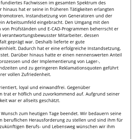
 fundiertes Fachwissen
im gesamten Spektrum des
r hinaus
hat
er
seine in früheren Tätigkeiten erlangten
ktromotoren, Instandsetzung von Generatoren und der
ein Arbeitsumfeld eingebracht.
Den Umgang mit den
n von Prüfständen und E-CAD-Programmen
beherrscht
er
 verantwortungsbewusster
Mitarbeiter, dessen
falt
geprägt
war.
Deshalb
lieferte
er
gute
inhielt.
Dadurch
hat
er
eine erfolgreiche
Instandsetzung,
stet. Darüber hinaus hatte er einen nennenswerten Anteil
fprozessen und der Implementierung von Lager-,
andzeiten und zu geringeren Reklamationsquoten geführt
er vollen Zufriedenheit.
ientiert, loyal und
einwandfrei
. Gegenüber
en
trat
er
höflich und zuvorkommend auf. Aufgrund seiner
keit
war er allseits
geschätzt
.
en Wunsch zum heutigen Tage beendet.
Wir bedauern seine
en beruflichen Herausforderung zu stellen und sind
ihm
für
en zukünftigen Berufs- und Lebensweg wünschen wir
ihm