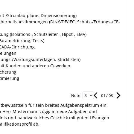
alt-/Stromlaufpläne, Dimensionierung)
cherheitsbestimmungen (DIN/VDE/IEC, Schutz-/Erdungs-/CE-
 (Isolations-, Schutzleiter-, Hipot-, EMV)
arametrierung, Tests)
CADA-Einrichtung
gelungen
nungs-/Wartungsunterlagen, Stücklisten)
mit Kunden und anderen Gewerken
icherung
timierung
01
/
08
Note
htbewusstsein
für sein breites
Aufgabenspektrum
ein.
h Herr
Mustermann
zügig in
neue Aufgaben und
nis und handwerkliches Geschick mit guten Lösungen
.
lifikationsprofil ab.