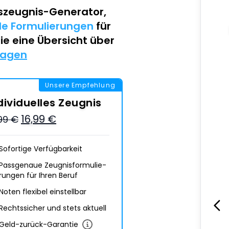
szeugnis-Generator
,
lle Formulierungen
für
Sie eine Übersicht über
lagen
Unsere Empfehlung
dividuelles Zeugnis
16,99 €
,99 €
Sofortige Verfügbarkeit
Passgenaue Zeugnis­formulie­
rungen für Ihren Beruf
Noten flexibel einstellbar
Rechtssicher und stets aktuell
Geld-zurück-Garantie